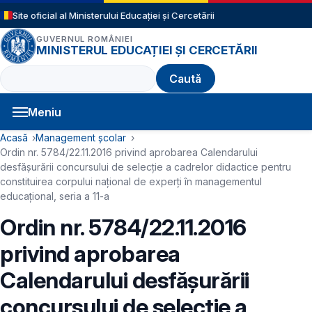
Sari la conținutul principal
Site oficial al Ministerului Educației și Cercetării
GUVERNUL ROMÂNIEI
MINISTERUL EDUCAȚIEI ȘI CERCETĂRII
Caută
Meniu
Navigație principală
Cale de navigare
Acasă
Management școlar
Ordin nr. 5784/22.11.2016 privind aprobarea Calendarului
desfăşurării concursului de selecţie a cadrelor didactice pentru
constituirea corpului naţional de experţi în managementul
educaţional, seria a 11-a
Ordin nr. 5784/22.11.2016
privind aprobarea
Calendarului desfăşurării
concursului de selecţie a