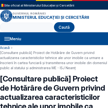
Sari la conținutul principal
Site oficial al Ministerului Educației și Cercetării
GUVERNUL ROMÂNIEI
MINISTERUL EDUCAȚIEI ȘI CERCETĂRII
Caută
Meniu
Navigație principală
Cale de navigare
Acasă
[Consultare publică] Proiect de Hotărâre de Guvern privind
actualizarea caracteristicilor tehnice ale unor imobile ca urmare a
înscrierii în cartea funciară și transmiterea unor imobile din domeniul
public al statului și administrarea ME - ISJ Neamț
[Consultare publică] Proiect
de Hotărâre de Guvern privind
actualizarea caracteristicilor
tehnice ale unor imobile ca