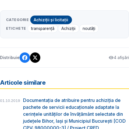
CATEGORIE
Achiziții și licitații
ETICHETE
transparență
Achiziții
noutăți
4 afișări
Distribuie
Articole similare
Documentația de atribuire pentru achiziția de
01.10.2019
pachete de servicii educaționale adaptate la
cerințele unităților de învățământ selectate din
județele Bihor, Iași și Municipiul București [COD
CPV: 98000000-3] / Proiect CRED