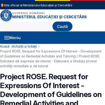
Sari la conținutul principal
Site oficial al Ministerului Educației și Cercetării
GUVERNUL ROMÂNIEI
MINISTERUL EDUCAȚIEI ȘI CERCETĂRII
Caută
Meniu
Navigație principală
Cale de navigare
Acasă
Achiziții și licitații
Project ROSE. Request for Expressions Of Interest - Development
of Guidelines on Remedial Activities and Tutoring / Proiect ROSE.
Solicitare de expresie de interes - Elaborare a Ghidului privind
activități remediale și de tutorat
Project ROSE. Request for
Expressions Of Interest -
Development of Guidelines on
Remedial Activities and