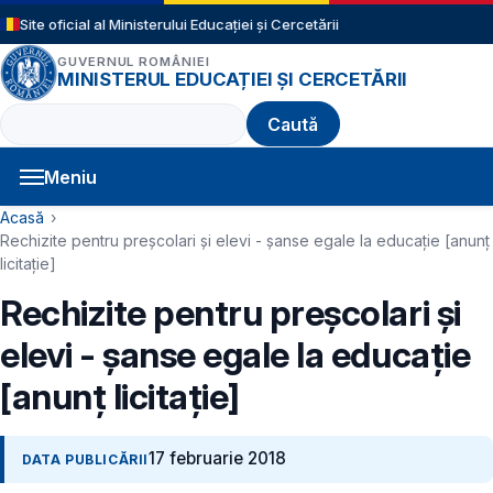
Sari la conținutul principal
Site oficial al Ministerului Educației și Cercetării
GUVERNUL ROMÂNIEI
MINISTERUL EDUCAȚIEI ȘI CERCETĂRII
Caută
Meniu
Navigație principală
Cale de navigare
Acasă
Rechizite pentru preșcolari și elevi - șanse egale la educație [anunț
licitație]
Rechizite pentru preșcolari și
elevi - șanse egale la educație
[anunț licitație]
17 februarie 2018
DATA PUBLICĂRII