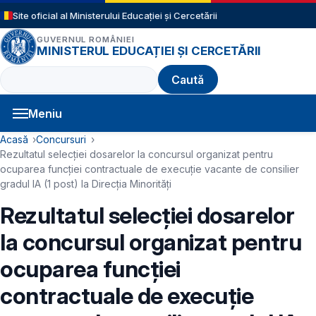
Sari la conținutul principal
Site oficial al Ministerului Educației și Cercetării
GUVERNUL ROMÂNIEI
MINISTERUL EDUCAȚIEI ȘI CERCETĂRII
Caută
Meniu
Navigație principală
Cale de navigare
Acasă
Concursuri
Rezultatul selecției dosarelor la concursul organizat pentru
ocuparea funcției contractuale de execuție vacante de consilier
gradul IA (1 post) la Direcția Minorități
Rezultatul selecției dosarelor
la concursul organizat pentru
ocuparea funcției
contractuale de execuție