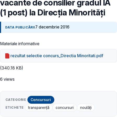
vacante de consilier gradul IA
(1 post) la Direcția Minorități
7 decembrie 2016
DATA PUBLICĂRII
Materiale informative
rezultat selectie concurs_Directia Minoritati.pdf
(340.18 KB)
6 views
CATEGORIE
Concursuri
ETICHETE
transparenţă
concursuri
noutăți