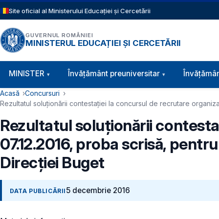
Sari la conținutul principal
Site oficial al Ministerului Educației și Cercetării
GUVERNUL ROMÂNIEI
MINISTERUL EDUCAȚIEI ȘI CERCETĂRII
Navigație principală
MINISTER
Învăţământ preuniversitar
Învățămân
Cale de navigare
Acasă
Concursuri
Rezultatul soluţionării contestaţiei la concursul de recrutare organi
Rezultatul soluţionării contesta
07.12.2016, proba scrisă, pentr
Direcţiei Buget
5 decembrie 2016
DATA PUBLICĂRII