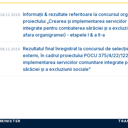
Informații & rezultate referitoare la concursul org
18.11.2019
proiectului „Crearea și implementarea serviciilo
integrate pentru combaterea sărăciei și a excluziu
afara organigramei) - etapele I & a II-a
Rezultatul final înregistrat la concursul de selecți
08.11.2019
externi, în cadrul proiectului POCU 375/4/22/12
implementarea serviciilor comunitare integrate
sărăciei și a excluziunii sociale”
MINISTER
TRA