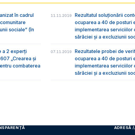
anizat în cadrul
Rezultatul soluționării con
11.11.2019
r comunitare
ocuparea a 40 de posturi e
nii sociale” (în
implementarea serviciilor
sărăciei și a excluziunii so
e a 2 experți
Rezultatele probei de verifi
07.11.2019
2607 „Crearea și
ocuparea a 40 de posturi e
 pentru combaterea
implementarea serviciilor
sărăciei și a excluziunii so
NSPARENȚĂ
ADRESĂ /