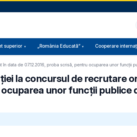
t superior
„România Educată”
Cooperare internaț
zat în data de 07.12.2016, proba scrisă, pentru ocuparea unor funcţii 
ţiei la concursul de recrutare o
u ocuparea unor funcţii publice 