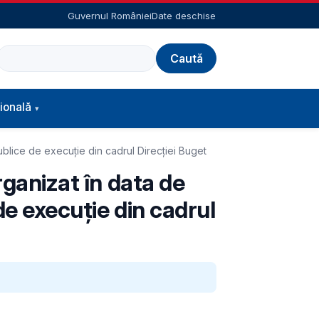
Guvernul României
Date deschise
Caută
ională
publice de execuţie din cadrul Direcţiei Buget
rganizat în data de
de execuţie din cadrul