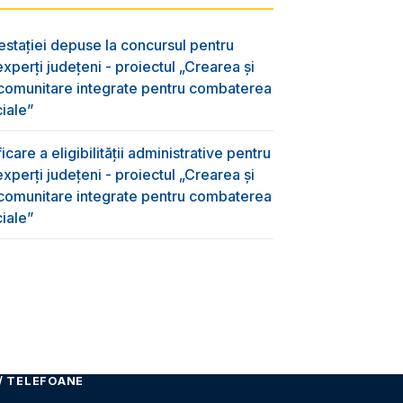
testației depuse la concursul pentru
xperți județeni - proiectul „Crearea și
 comunitare integrate pentru combaterea
ciale”
care a eligibilității administrative pentru
xperți județeni - proiectul „Crearea și
 comunitare integrate pentru combaterea
ciale”
/ TELEFOANE