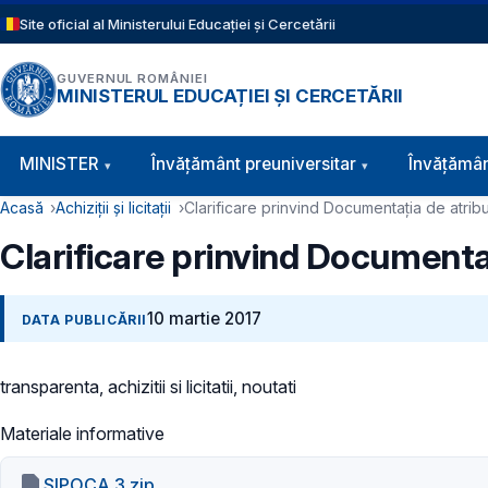
Sari la conținutul principal
Site oficial al Ministerului Educației și Cercetării
GUVERNUL ROMÂNIEI
MINISTERUL EDUCAȚIEI ȘI CERCETĂRII
Navigație principală
MINISTER
Învăţământ preuniversitar
Învățămân
Cale de navigare
Acasă
Achiziții și licitații
Clarificare prinvind Documentația de atrib
Clarificare prinvind Documenta
10 martie 2017
DATA PUBLICĂRII
transparenta, achizitii si licitatii, noutati
Materiale informative
SIPOCA 3.zip