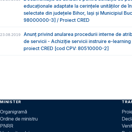
educaționale adaptate la cerințele unităților de 
selectate din județele Bihor, Iași și Municipiul B
98000000-3] / Proiect CRED
Anunț privind anularea procedurii interne de atrib
23.08.2019
de servicii - Achiziție servicii instruire e-learnin
proiect CRED [cod CPV: 80510000-2]
MINISTER
TRA
Organigramă
Proi
Ordine de ministru
Decla
PNRR
Venit