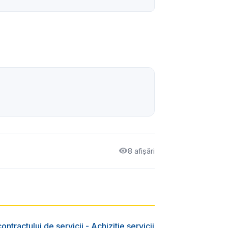
8 afișări
ntractului de servicii - Achiziție servicii