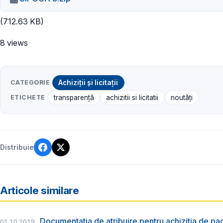
(712.63 KB)
8 views
CATEGORIE
Achiziții și licitații
ETICHETE
transparenţă
achizitii si licitatii
noutăți
Distribuie
Articole similare
Documentația de atribuire pentru achiziția de pac
01.10.2019