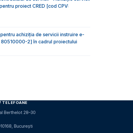
D pentru proiect CRED [cod CPV:
entru achiziţia de servicii instruire e-
 80510000-2] în cadrul proiectului
/ TELEFOANE
al Berthelot 28–30
010168, București