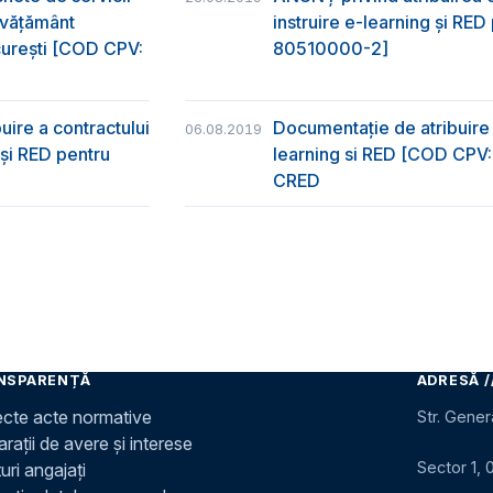
învățământ
instruire e-learning și RE
ucurești [COD CPV:
80510000-2]
uire a contractului
Documentație de atribuire p
06.08.2019
g și RED pentru
learning si RED [COD CPV:
CRED
NSPARENȚĂ
ADRESĂ /
ecte acte normative
Str. Gener
rații de avere și interese
Sector 1, 
uri angajați