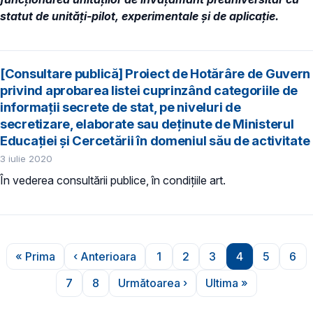
statut de unități-pilot, experimentale și de aplicație.
[Consultare publică] Proiect de Hotărâre de Guvern
privind aprobarea listei cuprinzând categoriile de
informaţii secrete de stat, pe niveluri de
secretizare, elaborate sau deținute de Ministerul
Educației și Cercetării în domeniul său de activitate
3 iulie 2020
În vederea consultării publice, în condiţiile art.
Paginare
« Prima
‹ Anterioara
1
2
3
4
5
6
Prima pagină
Pagina anterioară
Pagina
Pagina
Pagina
Pagina
Pagina
Pag
7
8
Următoarea ›
Ultima »
Pagina
Pagina
Pagina următoare
Ultima pagină