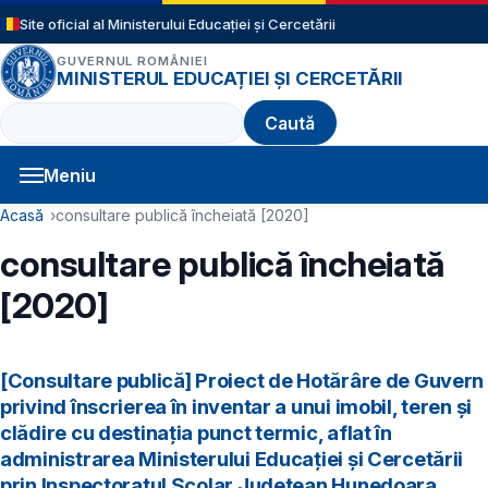
Sari la conținutul principal
Site oficial al Ministerului Educației și Cercetării
GUVERNUL ROMÂNIEI
MINISTERUL EDUCAȚIEI ȘI CERCETĂRII
Caută
Meniu
Navigație principală
Cale de navigare
Acasă
consultare publică încheiată [2020]
consultare publică încheiată
[2020]
[Consultare publică] Proiect de Hotărâre de Guvern
privind înscrierea în inventar a unui imobil, teren și
clădire cu destinația punct termic, aflat în
administrarea Ministerului Educației și Cercetării
prin Inspectoratul Şcolar Judeţean Hunedoara