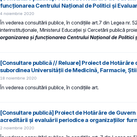
funcționarea Centrului Național de Politici și Evalua
4 noiembrie 2020
În vederea consultării publice, în condiţiile art.7 din Legea nr. 
interinstituționale, Ministerul Educaţiei și Cercetării publică proi
organizarea și funcționarea Centrului Național de Politici 
[Consultare publică // Reluare] Proiect de Hotărâre d
subordinea Universității de Medicină, Farmacie, Ști
18 noiembrie 2020
În vederea consultării publice, în condiţiile art.
[Consultare publică] Proiect de Hotărâre de Guvern 
acreditării şi evaluării periodice a organizaţiilor fu
2 noiembrie 2020