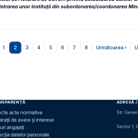
istrarea unor instituții din subordonarea/coordonarea Minis
1
2
3
4
5
6
7
8
Următoarea ›
U
nterioară
Pagina
Pagina
Pagina
Pagina
Pagina
Pagina
Pagina
Pagina
Pagina urm
NSPARENȚĂ
ADRESĂ /
ecte acte normative
Str. Gener
rații de avere și interese
Sector 1, 
uri angajați
ecția datelor personale