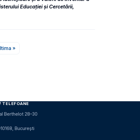
terului Educației și Cercetării,
ltima »
ătoare
Ultima pagină
/ TELEFOANE
al Berthelot 28–30
010168, București