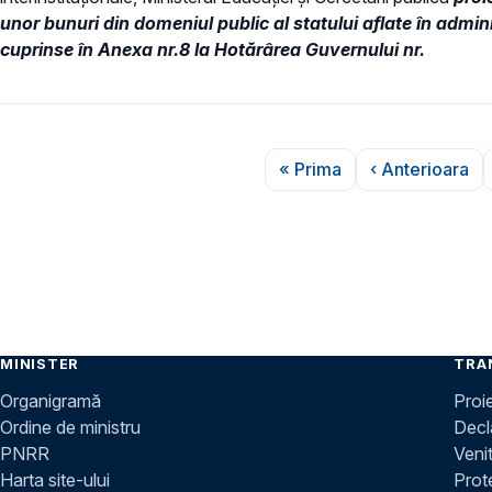
unor bunuri din domeniul public al statului aflate în admin
cuprinse în Anexa nr.8 la Hotărârea Guvernului nr.
Paginare
« Prima
‹ Anterioara
Prima pagină
Pagina a
MINISTER
TRA
Organigramă
Proi
Ordine de ministru
Decla
PNRR
Venit
Harta site-ului
Prot