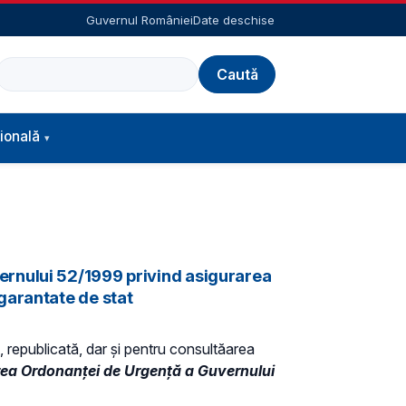
Guvernul României
Date deschise
Caută
ională
ernului 52/1999 privind asigurarea
garantate de stat
ă, republicată, dar și pentru consultăarea
ea Ordonanței de Urgență a Guvernului