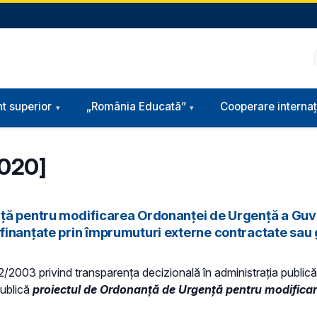
t superior
„România Educată”
Cooperare internaț
2020]
nță pentru modificarea Ordonanței de Urgență a Guv
finanțate prin împrumuturi externe contractate sau 
. 52/2003 privind transparenţa decizională în administraţia public
publică
proiectul de
Ordonanță de Urgență pentru modificar