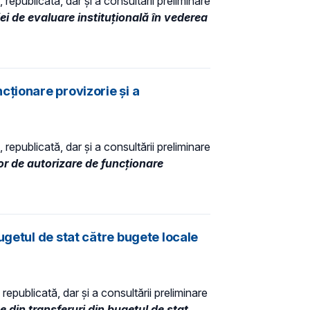
 republicată, dar și a consultării preliminare
i de evaluare instituţională în vederea
cţionare provizorie și a
 republicată, dar și a consultării preliminare
r de autorizare de funcţionare
ugetul de stat către bugete locale
republicată, dar și a consultării preliminare
 din transferuri din bugetul de stat