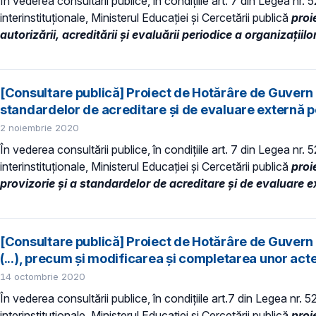
În vederea consultării publice, în condiţiile art. 7 din Legea nr.
interinstituționale, Ministerul Educaţiei și Cercetării publică
proi
autorizării, acreditării şi evaluării periodice a organizaţiil
[Consultare publică] Proiect de Hotărâre de Guvern 
standardelor de acreditare și de evaluare externă p
2 noiembrie 2020
În vederea consultării publice, în condiţiile art. 7 din Legea nr.
interinstituționale, Ministerul Educaţiei și Cercetării publică
proi
provizorie și a standardelor de acreditare și de evaluare 
[Consultare publică] Proiect de Hotărâre de Guvern 
(...), precum şi modificarea şi completarea unor ac
14 octombrie 2020
În vederea consultării publice, în condiţiile art.7 din Legea nr. 
interinstituționale, Ministerul Educaţiei și Cercetării publică
proi