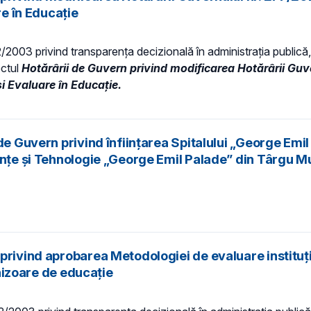
re în Educație
52/2003 privind transparenţa decizională în administraţia publică, 
ectul
Hotărârii de Guvern
privind modificarea Hotărârii Guv
și Evaluare în Educație
.
e Guvern privind înființarea Spitalului „George Emil P
ințe și Tehnologie „George Emil Palade” din Târgu M
privind aprobarea Metodologiei de evaluare instituţi
rnizoare de educaţie