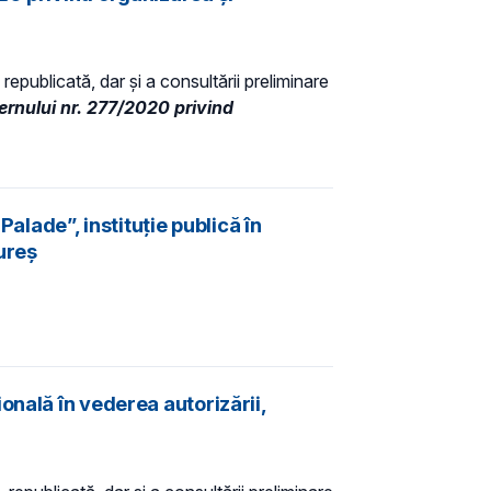
republicată, dar și a consultării preliminare
ernului nr. 277/2020 privind
alade”, instituție publică în
ureș
onală în vederea autorizării,