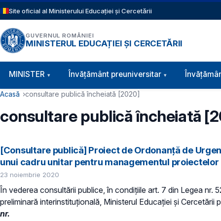
Sari la conținutul principal
Site oficial al Ministerului Educației și Cercetării
GUVERNUL ROMÂNIEI
MINISTERUL EDUCAȚIEI ȘI CERCETĂRII
Navigație principală
MINISTER
Învăţământ preuniversitar
Învățămân
Cale de navigare
Acasă
consultare publică încheiată [2020]
consultare publică încheiată [
[Consultare publică] Proiect de Ordonanță de Urge
unui cadru unitar pentru managementul proiectelor 
23 noiembrie 2020
În vederea consultării publice, în condiţiile art. 7 din Legea nr
preliminară interinstituțională, Ministerul Educaţiei și Cercetării 
nr.