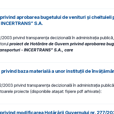
rivind aprobarea bugetului de venituri şi cheltuieli 
i - INCERTRANS” S.A.
52/2003 privind transparenţa decizională în administraţia publică, 
ătorul
proiect de
Hotărâre de Guvern
privind aprobarea buget
 Transporturi - INCERTRANS” S.A.,
care
privind baza materială a unor instituții de învățămâ
 52/2003 privind transparenţa decizională în administraţia publică,
atoarele proiecte (disponibile atașat: fișiere pdf arhivate):
privind modificarea Hotărârii Guvernului nr. 277/20