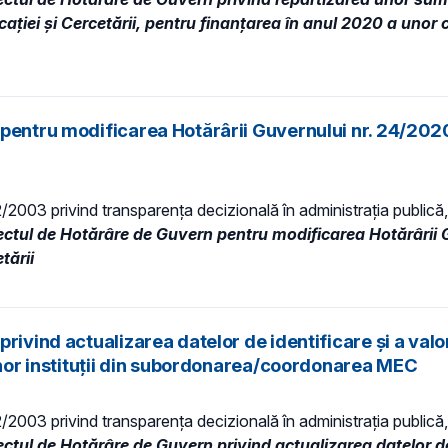
ţiei și Cercetării, pentru finanţarea în anul 2020 a unor che
pentru modificarea Hotărârii Guvernului nr. 24/2020
52/2003 privind transparenţa decizională în administraţia publică, 
ectul de Hotărâre de Guvern pentru modificarea Hotărârii 
tării
ivind actualizarea datelor de identificare și a valor
 unor instituții din subordonarea/coordonarea MEC
52/2003 privind transparenţa decizională în administraţia publică, 
ectul de Hotărâre de Guvern privind actualizarea datelor de 