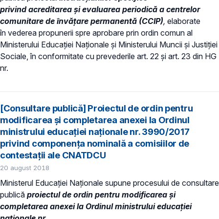
privind acreditarea și evaluarea periodică a centrelor
comunitare de învăţare permanentă (CCIP)
,
elaborate
în vederea propunerii spre aprobare prin ordin comun al
Ministerului Educației Naționale și Ministerului Muncii și Justiției
Sociale, în conformitate cu prevederile art. 22 și art. 23 din HG
nr.
[Consultare publică] Proiectul de ordin pentru
modificarea și completarea anexei la Ordinul
ministrului educației naționale nr. 3990/2017
privind componența nominală a comisiilor de
contestații ale CNATDCU
20 august 2018
Ministerul Educației Naționale supune procesului de consultare
publică
p
roiectul de ordin pentru modificarea și
completarea anexei la Ordinul ministrului educației
naționale nr.