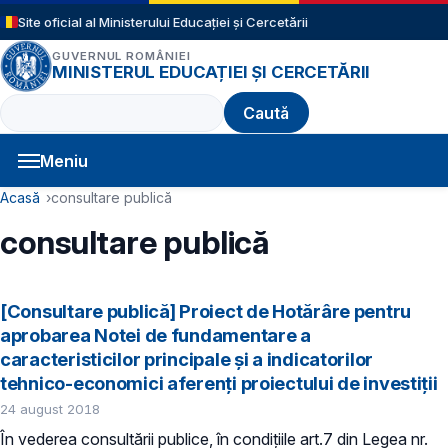
Sari la conținutul principal
Site oficial al Ministerului Educației și Cercetării
GUVERNUL ROMÂNIEI
MINISTERUL EDUCAȚIEI ȘI CERCETĂRII
Caută
Meniu
Navigație principală
Cale de navigare
Acasă
consultare publică
consultare publică
[Consultare publică] Proiect de Hotărâre pentru
aprobarea Notei de fundamentare a
caracteristicilor principale și a indicatorilor
tehnico-economici aferenți proiectului de investiții
24 august 2018
În vederea consultării publice, în condiţiile art.7 din Legea nr.