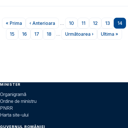
Paginare
« Prima
‹ Anterioara
…
10
11
12
13
14
Prima pagină
Pagina anterioară
Pagina
Pagina
Pagina
Pagina
Pag
15
16
17
18
…
Următoarea ›
Ultima »
Pagina
Pagina
Pagina
Pagina
Pagina următoare
Ultima p
MINISTER
Organigramă
Ordine de ministru
PNRR
Harta site-ului
GUVERNUL ROMÂNIEI