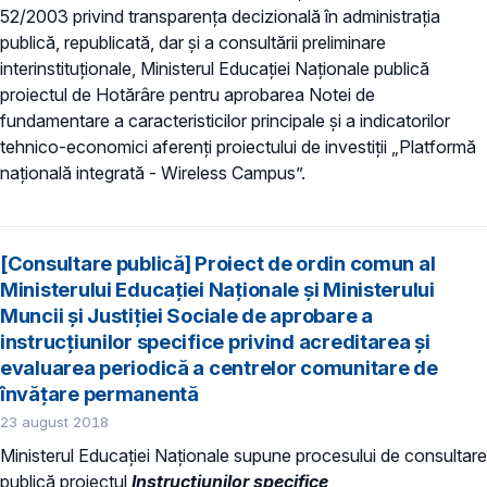
52/2003 privind transparenţa decizională în administraţia
publică, republicată, dar și a consultării preliminare
interinstituționale, Ministerul Educaţiei Naţionale publică
proiectul de Hotărâre pentru aprobarea Notei de
fundamentare a caracteristicilor principale și a indicatorilor
tehnico-economici aferenți proiectului de investiții „Platformă
naţională integrată - Wireless Campus”.
[Consultare publică] Proiect de ordin comun al
Ministerului Educației Naționale și Ministerului
Muncii și Justiției Sociale de aprobare a
instrucțiunilor specifice privind acreditarea și
evaluarea periodică a centrelor comunitare de
învăţare permanentă
23 august 2018
Ministerul Educației Naționale supune procesului de consultare
publică proiectul
I
nstrucțiunilor specifice