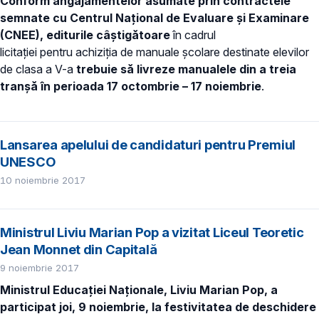
Conform angajamentelor asumate prin contractele
semnate cu Centrul Național de Evaluare și Examinare
(CNEE), editurile câștigătoare
în cadrul
licitației pentru achiziția de manuale școlare destinate elevilor
de clasa a V-a
trebuie să livreze
manualele din a treia
tranșă în perioada 17 octombrie – 17 noiembrie
.
Lansarea apelului de candidaturi pentru Premiul
UNESCO
10 noiembrie 2017
Ministrul Liviu Marian Pop a vizitat Liceul Teoretic
Jean Monnet din Capitală
9 noiembrie 2017
Ministrul Educației Naționale, Liviu Marian Pop, a
participat joi, 9 noiembrie, la festivitatea de deschidere