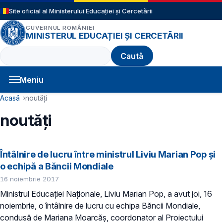
Sari la conținutul principal
Site oficial al Ministerului Educației și Cercetării
GUVERNUL ROMÂNIEI
MINISTERUL EDUCAȚIEI ȘI CERCETĂRII
Caută
Meniu
Navigație principală
Cale de navigare
Acasă
noutăți
noutăți
Întâlnire de lucru între ministrul Liviu Marian Pop și
o echipă a Băncii Mondiale
16 noiembrie 2017
Ministrul Educației Naționale, Liviu Marian Pop, a avut joi, 16
noiembrie, o întâlnire de lucru cu echipa Băncii Mondiale,
condusă de Mariana Moarcăș, coordonator al Proiectului