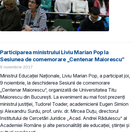
Participarea ministrului Liviu Marian Pop la
Sesiunea de comemorare „Centenar Maiorescu”
9 noiembrie 2017
Ministrul Educației Naționale, Liviu Marian Pop, a participat joi,
9 noiembrie, la deschiderea Sesiunii de comemorare
„Centenar Maiorescu”, organizată de Universitatea Titu
Maiorescu din București. La eveniment au mai fost prezenți
ministrul justiției, Tudorel Toader, academicienii Eugen Simion
și Alexandru Surdu, prof. univ. dr. Mircea Duțu, directorul
Institutului de Cercetări Juridice „Acad. Andrei Rădulescu” al
Academiei Române și alte personalități ale educației, științei și