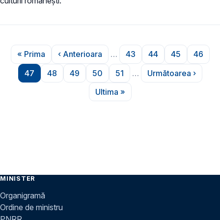
culturii românești.
Paginare
« Prima
‹ Anterioara
…
43
44
45
46
Prima pagină
Pagina anterioară
Pagina
Pagina
Pagina
Pagin
47
48
49
50
51
…
Următoarea ›
Pagina
Pagina
Pagina
Pagina
Pagina
Pagina urmă
Ultima »
Ultima pagină
MINISTER
Organigramă
Ordine de ministru
PNRR