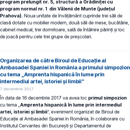
program prelungit nr. 5, structură a Grădiniței cu
program normal nr. 1 din Vălenii de Munte (județul
Prahova)
. Noua unitate de învățământ cuprinde trei săli de
clasă dotate cu mobilier modern, două săli de mese, bucătărie,
cabinet medical, trei dormitoare, sală de întâlnire părinți și loc
de joacă pentru cele trei grupe de preșcolari.
Organizarea de către Biroul de Educație al
Ambasadei Spaniei in România a primului simpozion
cu tema „Amprenta hispanică în lume prin
intermediul artei, istoriei și limbii”
7 decembrie 2017
În data de 16 decembrie 2017 va avea loc
primul simpozion
cu tema „
Amprenta hispanică în lume prin intermediul
artei, istoriei și limbii
”, eveniment organizat de Biroul de
Educație al Ambasadei Spaniei in România, în colaborare cu
Institutul Cervantes din București și Departamentul de