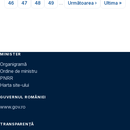
46
47
48
49
…
Următoarea ›
Ultima »
Pagina
Pagina
Pagina
Pagina
Pagina următoare
Ultima 
MINISTER
Organigramă
Ordine de ministru
PNRR
Harta site-ului
GUVERNUL ROMÂNIEI
www.gov.ro
TRANSPARENȚĂ