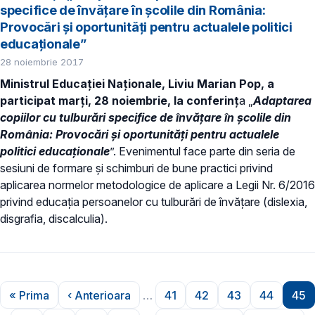
specifice de învățare în școlile din România:
Provocări și oportunități pentru actualele politici
educaționale”
28 noiembrie 2017
Ministrul Educației Naționale, Liviu Marian Pop, a
participat marți, 28 noiembrie, la conferinţ
a „
Adaptarea
copiilor cu tulburări specifice de învățare în școlile din
România: Provocări și oportunități pentru actualele
politici educaționale
”. Evenimentul face parte din seria de
sesiuni de formare și schimburi de bune practici privind
aplicarea normelor metodologice de aplicare a Legii Nr. 6/2016
privind educația persoanelor cu tulburări de învățare (dislexia,
disgrafia, discalculia).
Paginare
« Prima
‹ Anterioara
…
41
42
43
44
45
Prima pagină
Pagina anterioară
Pagina
Pagina
Pagina
Pagina
Pa