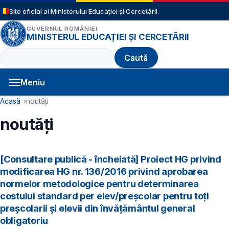
Sari la conținutul principal
Site oficial al Ministerului Educației și Cercetării
GUVERNUL ROMÂNIEI
MINISTERUL EDUCAȚIEI ȘI CERCETĂRII
Caută
Meniu
Navigație principală
Cale de navigare
Acasă
noutăți
noutăți
[Consultare publică - încheiată] Proiect HG privind
modificarea HG nr. 136/2016 privind aprobarea
normelor metodologice pentru determinarea
costului standard per elev/preșcolar pentru toți
preșcolarii și elevii din învățământul general
obligatoriu