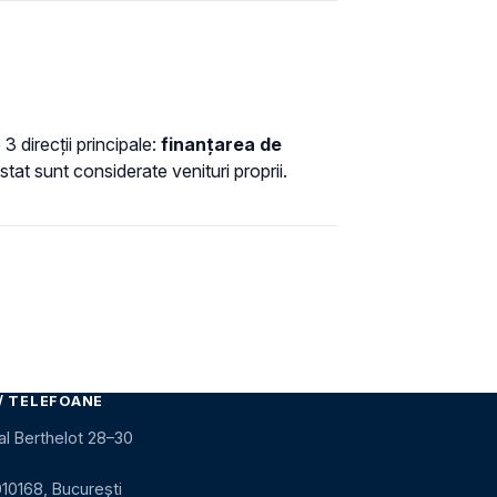
3 direcții principale:
finanțarea de
tat sunt considerate venituri proprii.
/ TELEFOANE
al Berthelot 28–30
010168, București