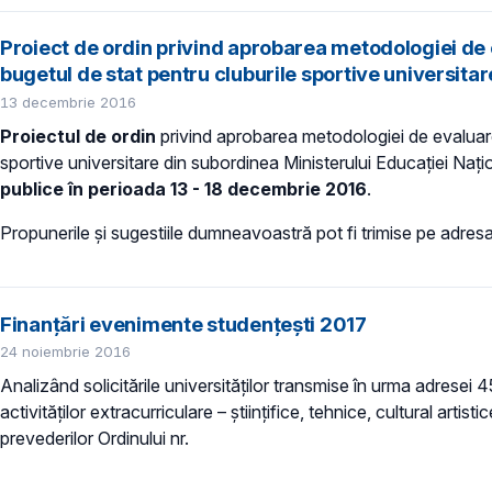
Proiect de ordin privind aprobarea metodologiei de e
bugetul de stat pentru cluburile sportive universita
13 decembrie 2016
Proiectul de ordin
privind aprobarea metodologiei de evaluare a
sportive universitare din subordinea Ministerului Educației Naționa
publice în perioada 13 - 18 decembrie 2016
.
Propunerile și sugestiile dumneavoastră pot fi trimise pe adres
Finanțări evenimente studențești 2017
24 noiembrie 2016
Analizând solicitările universităților transmise în urma adresei
activităților extracurriculare – științifice, tehnice, cultural ar
prevederilor Ordinului nr.