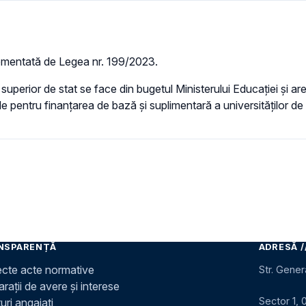
ementată de Legea nr. 199/2023.
superior de stat se face din bugetul Ministerului Educației și are 
e pentru finanțarea de bază și suplimentară a universităților de s
NSPARENȚĂ
ADRESĂ /
ecte acte normative
Str. Gener
rații de avere și interese
Sector 1, 
uri angajați