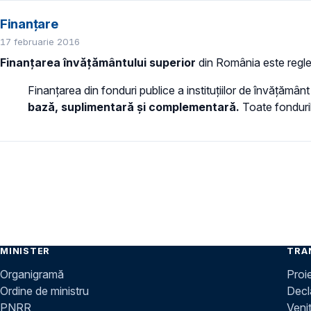
Finanțare
17 februarie 2016
Finanțarea învățământului superior
din România este regl
Finanțarea din fonduri publice a instituțiilor de învățământ 
bază, suplimentară și complementară.
Toate fonduril
MINISTER
TRA
Organigramă
Proi
Ordine de ministru
Decla
PNRR
Venit