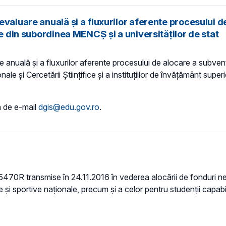
valuare anuală și a fluxurilor aferente procesului de
re din subordinea MENCȘ și a universităților de stat
nuală și a fluxurilor aferente procesului de alocare a subvenții
le și Cercetării Științifice și a instituțiilor de învățământ superi
a de e-mail
dgis@edu.gov.ro
.
 45470R transmise în 24.11.2016 în vederea alocării de fonduri ne
tistice și sportive naționale, precum și a celor pentru studenții c