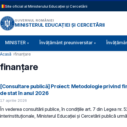
Sari la conținutul principal
Site oficial al Ministerului Educației și Cercetării
GUVERNUL ROMÂNIEI
MINISTERUL EDUCAȚIEI ȘI CERCETĂRII
Navigație principală
MINISTER
Învăţământ preuniversitar
Învățămân
Cale de navigare
Acasă
finanțare
finanțare
[Consultare publică] Proiect: Metodologie privind fin
de stat în anul 2026
17 aprilie 2026
În vederea consultării publice, în condiţiile art. 7 din Legea nr.
interinstituționale, Ministerul Educaţiei și Cercetării publică urmă