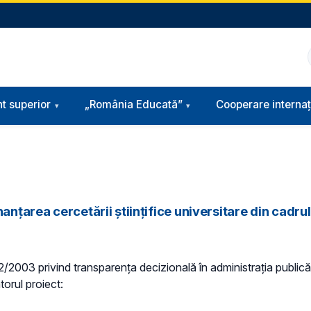
t superior
„România Educată”
Cooperare internaț
anțarea cercetării științifice universitare din cadrul
 52/2003 privind transparenţa decizională în administraţia publică,
torul proiect: