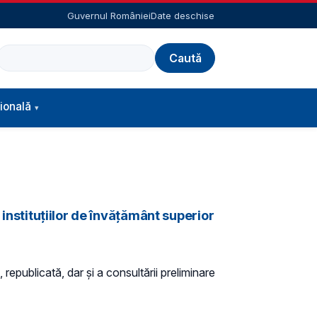
Guvernul României
Date deschise
Caută
ională
 instituțiilor de învățământ superior
 republicată, dar și a consultării preliminare