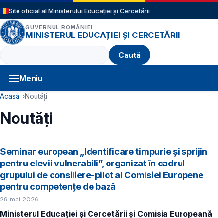
Sari la conținutul principal
Site oficial al Ministerului Educației și Cercetării
GUVERNUL ROMÂNIEI
MINISTERUL EDUCAȚIEI ȘI CERCETĂRII
Caută
Meniu
Navigație principală
Cale de navigare
Acasă
Noutăți
Noutăți
Seminar european „Identificare timpurie și sprijin
pentru elevii vulnerabili”, organizat în cadrul
grupului de consiliere-pilot al Comisiei Europene
pentru competențe de bază
29 mai 2026
Ministerul Educației și Cercetării și Comisia Europeană