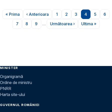
Paginare
« Prima
‹ Anterioara
1
2
3
4
5
6
Prima pagină
Pagina anterioară
Pagina
Pagina
Pagina
Pagina
Pagina
Pag
7
8
9
…
Următoarea ›
Ultima »
Pagina
Pagina
Pagina
Pagina următoare
Ultima pagi
MINISTER
Organigramă
Ordine de ministru
PNRR
Harta site-ului
GUVERNUL ROMÂNIEI