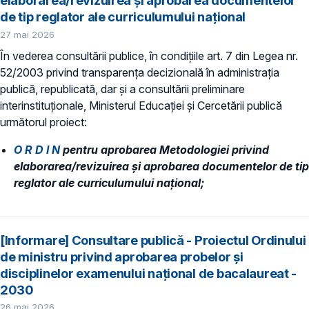
elaborarea/revizuirea și aprobarea documentelor
de tip reglator ale curriculumului național
27 mai 2026
În vederea consultării publice, în condiţiile art. 7 din Legea nr.
52/2003 privind transparenţa decizională în administraţia
publică, republicată, dar și a consultării preliminare
interinstituționale, Ministerul Educaţiei și Cercetării publică
următorul proiect:
O R D I N
pentru aprobarea Metodologiei privind
elaborarea/revizuirea și aprobarea documentelor de tip
reglator ale curriculumului național;
[Informare] Consultare publică - Proiectul Ordinului
de ministru privind aprobarea probelor și
disciplinelor examenului național de bacalaureat -
2030
26 mai 2026