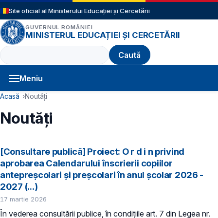
Sari la conținutul principal
Site oficial al Ministerului Educației și Cercetării
GUVERNUL ROMÂNIEI
MINISTERUL EDUCAȚIEI ȘI CERCETĂRII
Caută
Meniu
Navigație principală
Cale de navigare
Acasă
Noutăți
Noutăți
[Consultare publică] Proiect: O r d i n privind
aprobarea Calendarului înscrierii copiilor
antepreșcolari și preșcolari în anul școlar 2026 -
2027 (...)
17 martie 2026
În vederea consultării publice, în condiţiile art. 7 din Legea nr.