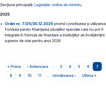
Secțiune principală:
Legislație: ordine de ministru
2025
Ordin nr. 7.125/30.12.2025
privind constituirea şi utilizarea
Fondului pentru finanţarea situaţiilor speciale care nu pot fi
integrate în formula de finanţare a instituţiilor de învăţământ
superior de stat pentru anul 2026
Paginare
« Prima
‹ Anterioara
…
3
4
5
6
7
Prima pagină
Pagina anterioară
Pagina
Pagina
Pagina
Pagina
Pagi
8
9
10
11
…
Următoarea ›
Ultima »
Pagina
Pagina
Pagina
Pagina
Pagina următoare
Ultima p