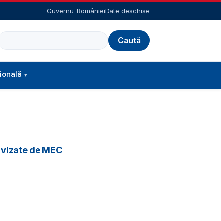
Guvernul României
Date deschise
Caută
ională
/avizate de MEC