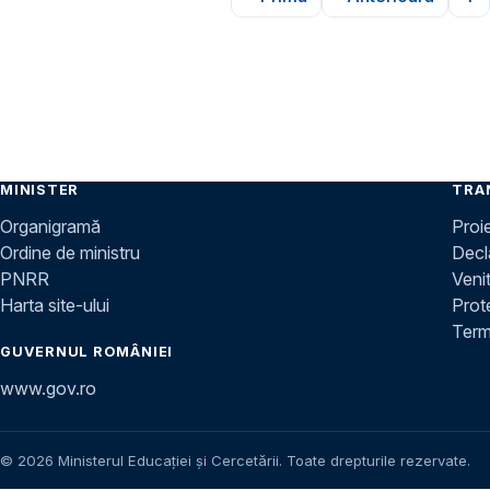
Prima pagină
Pagina anter
Pa
MINISTER
TRA
Organigramă
Proi
Ordine de ministru
Decla
PNRR
Venit
Harta site-ului
Prot
Terme
GUVERNUL ROMÂNIEI
www.gov.ro
© 2026 Ministerul Educației și Cercetării. Toate drepturile rezervate.