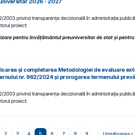
/universitar 2026 - 2027
 52/2003 privind transparenţa decizională în administraţia publică,
torul proiect:
rizare pentru învățământul preuniversitar de stat și pentru
icarea și completarea Metodologiei de evaluare exter
rnului nr. 962/2024 și prorogarea termenului prevăz
 52/2003 privind transparenţa decizională în administraţia publică,
torul proiect:
2
3
4
5
6
7
8
9
…
Următoarea ›