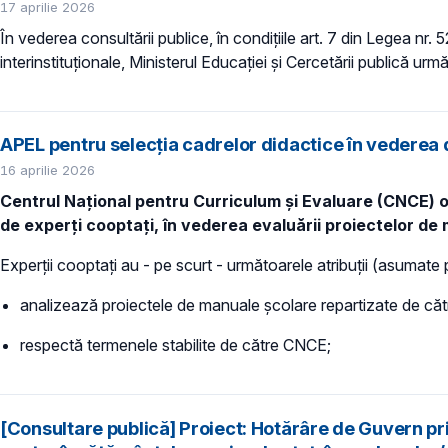
17 aprilie 2026
În vederea consultării publice, în condiţiile art. 7 din Legea nr.
interinstituționale, Ministerul Educaţiei și Cercetării publică urmă
APEL pentru selecția cadrelor didactice în vederea 
16 aprilie 2026
Centrul Național pentru Curriculum și Evaluare (CNCE) org
de experți cooptați, în vederea evaluării proiectelor de
Experţii cooptaţi au - pe scurt - următoarele atribuţii (asumate 
analizează proiectele de manuale şcolare repartizate de c
respectă termenele stabilite de către CNCE;
[Consultare publică] Proiect: Hotărâre de Guvern pri