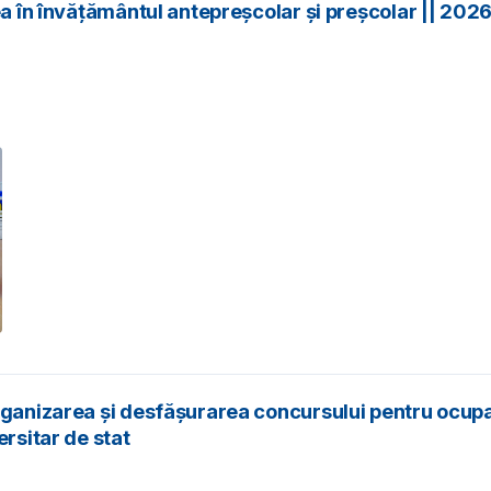
ea în învățământul antepreșcolar și preșcolar || 202
rganizarea și desfășurarea concursului pentru ocupar
ersitar de stat