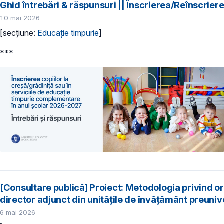
Ghid întrebări & răspunsuri || Înscrierea/Reînscrier
10 mai 2026
[secțiune:
Educație timpurie
]
***
[Consultare publică] Proiect: Metodologia privind o
director adjunct din unitățile de învățământ preuniv
6 mai 2026