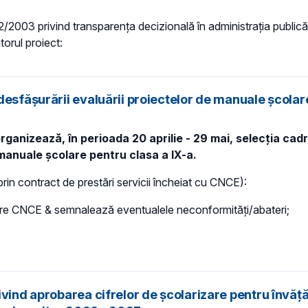
 52/2003 privind transparenţa decizională în administraţia publică,
torul proiect:
desfășurării evaluării proiectelor de manuale școlar
anizează, în perioada 20 aprilie - 29 mai, selecția cadre
 manuale școlare pentru clasa a IX-a.
prin contract de prestări servicii încheiat cu CNCE):
ătre CNCE & semnalează eventualele neconformităţi/abateri;
vind aprobarea cifrelor de școlarizare pentru învăță