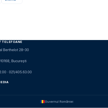
 următoare
Ultima pagină
/ TELEFOANE
al Berthelot 28–30
010168, București
2.00
·
021/405.63.00
MEDIA
Guvernul României