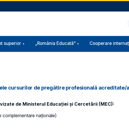
t superior
„România Educată”
Cooperare internaț
stele cursurilor de pregătire profesională acreditate
vizate de Ministerul Educației și Cercetării (MEC):
rile complementare naționale)