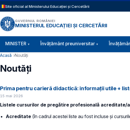
Sari la conținutul principal
Site oficial al Ministerului Educației și Cercetării
GUVERNUL ROMÂNIEI
MINISTERUL EDUCAȚIEI ȘI CERCETĂRII
Navigație principală
MINISTER
Învăţământ preuniversitar
Învățămân
Cale de navigare
Acasă
Noutăți
Noutăți
Prima pentru carieră didactică: informații utile + li
15 mai 2026
Listele cursurilor de pregătire profesională acreditate/a
Acreditate
(în cadrul acestei liste au fost incluse și cursu