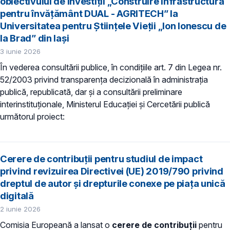
obiectivului de investiții „Construire infrastructură
pentru învățământ DUAL - AGRITECH” la
Universitatea pentru Științele Vieții „Ion Ionescu de
la Brad” din Iași
3 iunie 2026
În vederea consultării publice, în condiţiile art. 7 din Legea nr.
52/2003 privind transparenţa decizională în administraţia
publică, republicată, dar și a consultării preliminare
interinstituționale, Ministerul Educaţiei și Cercetării publică
următorul proiect:
Cerere de contribuții pentru studiul de impact
privind revizuirea Directivei (UE) 2019/790 privind
dreptul de autor și drepturile conexe pe piața unică
digitală
2 iunie 2026
Comisia Europeană a lansat o
cerere de contribuții
pentru