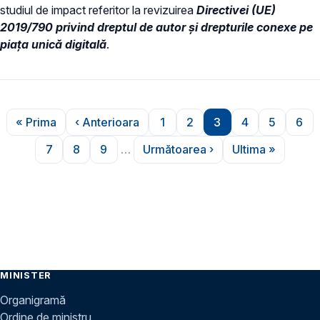
studiul de impact referitor la revizuirea
Directivei (UE)
2019/790 privind dreptul de autor și drepturile conexe pe
piața unică digitală
.
Paginare
« Prima
‹ Anterioara
1
2
3
4
5
6
Prima pagină
Pagina anterioară
Pagina
Pagina
Pagina
Pagina
Pagina
Pag
7
8
9
…
Următoarea ›
Ultima »
Pagina
Pagina
Pagina
Pagina următoare
Ultima pagi
MINISTER
Organigramă
Ordine de ministru