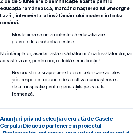
Ziua de 5 iunie are o semnificație aparte pentru
educația românească, marcând nașterea lui Gheorghe
Lazăr, întemeietorul învățământului modern în limba
română.
Moștenirea sa ne amintește că educația are
puterea de a schimba destine.
Nu întâmplător, așadar, astăzi sărbătorim Ziua Învățătorului, iar
această zi are, pentru noi, o dublă semnificație!
Recunoștință și apreciere tuturor celor care au ales
și își respectă misiunea de a cultiva cunoașterea și
de a fi inspirație pentru generațiile pe care le
formează.
Anunțuri privind selecția derulată de Casele
Corpului Didactic partenere în proiectul
„Reglementări noi pentru un curriculum relevant și