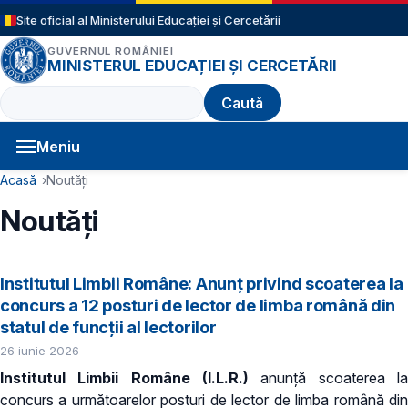
Sari la conținutul principal
Site oficial al Ministerului Educației și Cercetării
GUVERNUL ROMÂNIEI
MINISTERUL EDUCAȚIEI ȘI CERCETĂRII
Caută
Meniu
Navigație principală
Cale de navigare
Acasă
Noutăți
Noutăți
Institutul Limbii Române: Anunț privind scoaterea la
concurs a 12 posturi de lector de limba română din
statul de funcții al lectorilor
26 iunie 2026
Institutul Limbii Române (I.L.R.)
anunță scoaterea l
concurs a următoarelor posturi de lector de limba română din