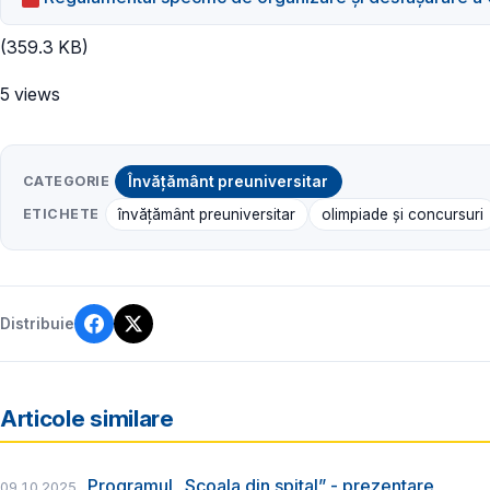
(359.3 KB)
5 views
CATEGORIE
Învățământ preuniversitar
ETICHETE
învățământ preuniversitar
olimpiade și concursuri
Distribuie
Articole similare
Programul „Școala din spital” - prezentare
09.10.2025