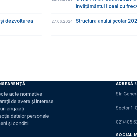
învățământul liceal cu frec
și dezvoltarea
Structura anului școlar 20
27.06.2024
NSPARENȚĂ
ADRESĂ /
ecte acte normative
Str. Gener
rații de avere și interese
Sector 1, 
uri angajați
ecția datelor personale
021/405.6
ni și condiții
SOCIAL 