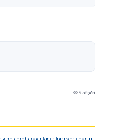
5 afișări
rivind aprobarea planurilor-cadru pentru