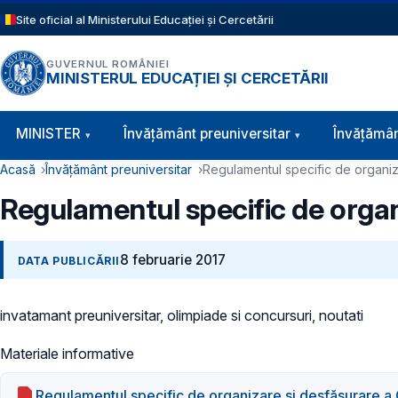
Sari la conținutul principal
Site oficial al Ministerului Educației și Cercetării
GUVERNUL ROMÂNIEI
MINISTERUL EDUCAȚIEI ȘI CERCETĂRII
Navigație principală
MINISTER
Învăţământ preuniversitar
Învățămân
Cale de navigare
Acasă
Învățământ preuniversitar
Regulamentul specific de organi
Regulamentul specific de orga
8 februarie 2017
DATA PUBLICĂRII
invatamant preuniversitar, olimpiade si concursuri, noutati
Materiale informative
Regulamentul specific de organizare şi desfășurare