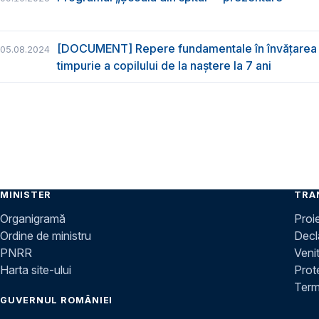
[DOCUMENT] Repere fundamentale în învățarea 
05.08.2024
timpurie a copilului de la naștere la 7 ani
MINISTER
TRA
Organigramă
Proi
Ordine de ministru
Decla
PNRR
Venit
Harta site-ului
Prot
Terme
GUVERNUL ROMÂNIEI