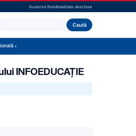
Guvernul României
Date deschise
Caută
ională
rsului INFOEDUCAȚIE