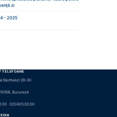
vență zi
24 - 2025
/ TELEFOANE
al Berthelot 28–30
010168, București
2.00
·
021/405.63.00
MEDIA