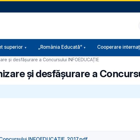
t superior
„România Educată”
Cooperare internaț
zare şi desfășurare a Concursului INFOEDUCAȚIE
nizare şi desfășurare a Concu
 a Concursului INFOEDUCATIE_2017.pdf