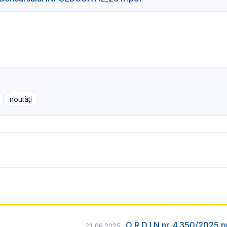
noutăți
O R D I N nr. 4.350/2025 p
21.06.2025