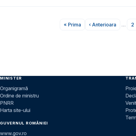
Paginare
« Prima
‹ Anterioara
…
2
Prima pagină
Pagina anterio
P
MINISTER
TRA
Organigramă
Proi
Ordine de ministru
Decla
PNRR
Venit
Harta site-ului
Prot
Terme
GUVERNUL ROMÂNIEI
www.gov.ro