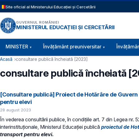
Sari la conținutul principal
Site oficial al Ministerului Educației și Cercetării
GUVERNUL ROMÂNIEI
MINISTERUL EDUCAȚIEI ȘI CERCETĂRII
Navigație principală
MINISTER
Învăţământ preuniversitar
Învățămân
Cale de navigare
Acasă
consultare publică încheiată [2023]
consultare publică încheiată [
[Consultare publică] Proiect de Hotărâre de Guvern
pentru elevi
28 august 2023
În vederea consultării publice, în condiţiile art. 7 din Legea nr.
interinstituționale, Ministerul Educaţiei publică
proiectul de Ho
transport pentru elevi.