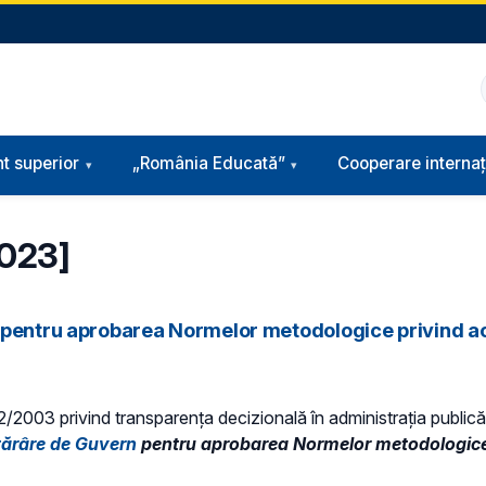
t superior
„România Educată”
Cooperare internaț
2023]
 pentru aprobarea Normelor metodologice privind aco
 52/2003 privind transparenţa decizională în administraţia publică,
tărâre de Guvern
pentru aprobarea Normelor metodologice p