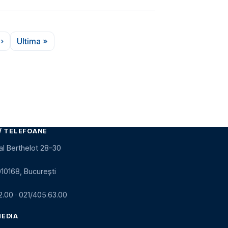
›
Ultima »
a următoare
Ultima pagină
/ TELEFOANE
al Berthelot 28–30
010168, București
2.00
·
021/405.63.00
MEDIA