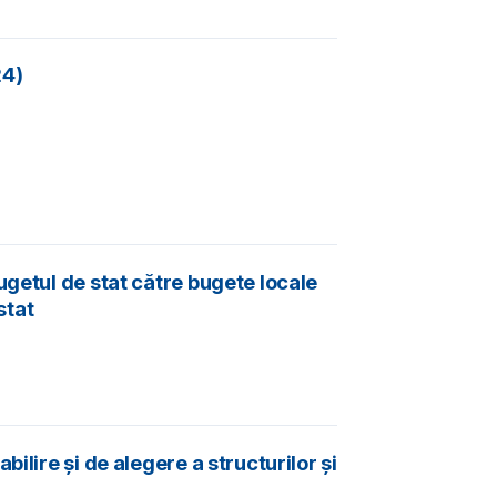
24)
ugetul de stat către bugete locale
stat
lire şi de alegere a structurilor şi