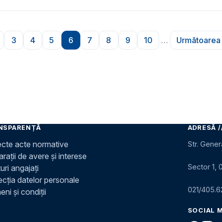
3
4
5
6
7
8
9
10
…
Următoarea 
ară
agina
Pagina
Pagina
Pagina
Pagina
Pagina
Pagina
Pagina
Pagina
Pagin
NSPARENȚĂ
ADRESĂ /
ecte acte normative
Str. Gener
rații de avere și interese
Sector 1, 
uri angajați
ecția datelor personale
021/405.6
ni și condiții
SOCIAL 