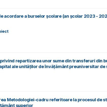
de acordare a burselor școlare (an școlar 2023 - 20
oiect
privind repartizarea unor sume din transferuri din b
apital ale unităţilor de învăţământ preuniversitar de 
a Metodologiei-cadru referitoare la procesul de stabi
vățământ superior