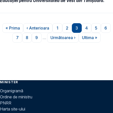
Educației pentru Universitatea de Vest din Timișoara.
Paginare
« Prima
‹ Anterioara
1
2
3
4
5
6
Prima pagină
Pagina anterioară
Pagina
Pagina
Pagina
Pagina
Pagina
Pag
7
8
9
…
Următoarea ›
Ultima »
Pagina
Pagina
Pagina
Pagina următoare
Ultima pagi
MINISTER
Organigramă
Ordine de ministru
PNRR
Harta site-ului