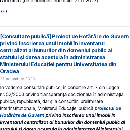
Doctorat
(data publicării anunțului: 21.11.2023)
***
[Consultare publică] Proiect de Hotărâre de Guvern
privind înscrierea unui imobil în inventarul
centralizat al bunurilor din domeniul public al
statului și darea acestuia în administrarea
Ministerului Educației pentru Universitatea din
Oradea
27 octombrie 2023
În vederea consultării publice, în condiţiile art. 7 din Legea
nr. 52/2003 privind transparenţa decizională în administraţia
publică, republicată, dar și a consultării preliminare
interinstituționale, Ministerul Educaţiei publică
proiectul de
Hotărâre de Guvern
privind înscrierea unui imobil în
inventarul centralizat al bunurilor din domeniul public al
statului și darea acestuia în administrarea Ministerului