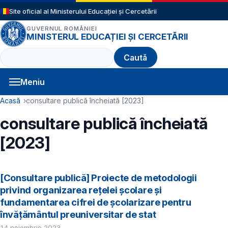
Sari la conținutul principal
Site oficial al Ministerului Educației și Cercetării
GUVERNUL ROMÂNIEI
MINISTERUL EDUCAȚIEI ȘI CERCETĂRII
Caută
Meniu
Navigație principală
Cale de navigare
Acasă
consultare publică încheiată [2023]
consultare publică încheiată
[2023]
[Consultare publică] Proiecte de metodologii
privind organizarea rețelei școlare și
fundamentarea cifrei de școlarizare pentru
învățământul preuniversitar de stat
14 noiembrie 2023