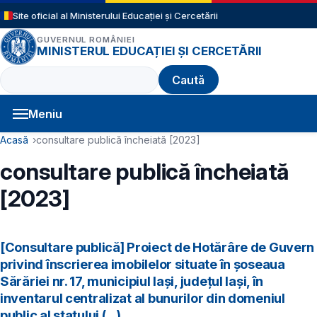
Sari la conținutul principal
Site oficial al Ministerului Educației și Cercetării
GUVERNUL ROMÂNIEI
MINISTERUL EDUCAȚIEI ȘI CERCETĂRII
Caută
Meniu
Navigație principală
Cale de navigare
Acasă
consultare publică încheiată [2023]
consultare publică încheiată
[2023]
[Consultare publică] Proiect de Hotărâre de Guvern
privind înscrierea imobilelor situate în șoseaua
Sărăriei nr. 17, municipiul Iași, județul Iași, în
inventarul centralizat al bunurilor din domeniul
public al statului (...)