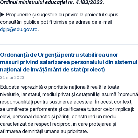
Ordinul ministrului educației nr. 4.183/2022.
► Propunerile și sugestiile cu privire la proiectul supus
consultării publice pot fi trimise pe adresa de e-mail
dgip@edu.gov.ro
.
Ordonanță de Urgență pentru stabilirea unor
măsuri privind salarizarea personalului din sistemul
național de învățământ de stat (proiect)
31 mai 2023
Educația reprezintă o prioritate națională reală la toate
nivelurile, iar statul, mediul privat și cetățenii își asumă împreună
responsabilități pentru susținerea acesteia. În acest context,
se urmărește performanța și calificarea tuturor celor implicați:
elevi, personal didactic și părinți, construind un mediu
caracterizat de respect reciproc, în care protejarea și
afirmarea demnității umane au prioritate.