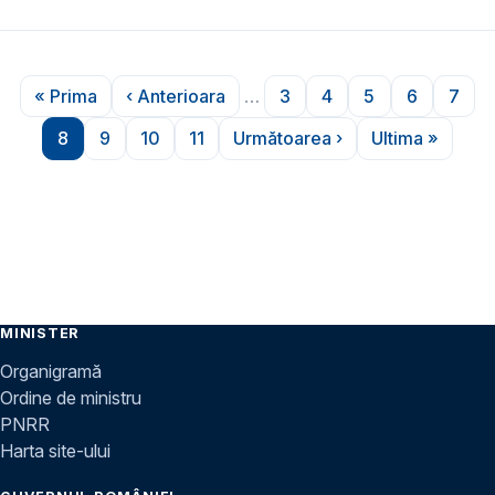
Paginare
« Prima
‹ Anterioara
…
3
4
5
6
7
Prima pagină
Pagina anterioară
Pagina
Pagina
Pagina
Pagina
Pagi
8
9
10
11
Următoarea ›
Ultima »
Pagina
Pagina
Pagina
Pagina
Pagina următoare
Ultima pag
MINISTER
Organigramă
Ordine de ministru
PNRR
Harta site-ului