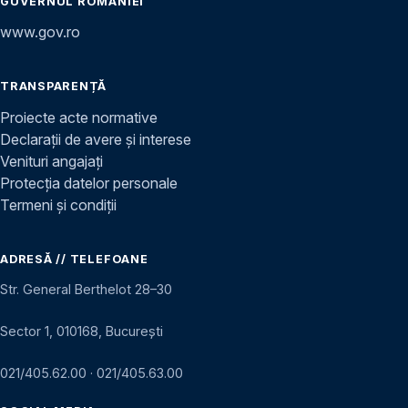
GUVERNUL ROMÂNIEI
www.gov.ro
TRANSPARENȚĂ
Proiecte acte normative
Declarații de avere și interese
Venituri angajați
Protecția datelor personale
Termeni și condiții
ADRESĂ // TELEFOANE
Str. General Berthelot 28–30
Sector 1, 010168, București
021/405.62.00
·
021/405.63.00