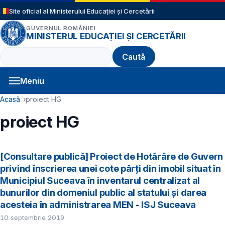
Sari la conținutul principal
Site oficial al Ministerului Educației și Cercetării
GUVERNUL ROMÂNIEI
MINISTERUL EDUCAȚIEI ȘI CERCETĂRII
Caută
Meniu
Navigație principală
Cale de navigare
Acasă
proiect HG
proiect HG
[Consultare publică] Proiect de Hotărâre de Guvern
privind înscrierea unei cote părți din imobil situat în
Municipiul Suceava în inventarul centralizat al
bunurilor din domeniul public al statului și darea
acesteia în administrarea MEN - ISJ Suceava
10 septembrie 2019