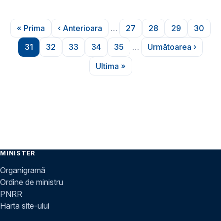
Paginare
« Prima
‹ Anterioara
…
27
28
29
30
Prima pagină
Pagina anterioară
Pagina
Pagina
Pagina
Pagin
31
32
33
34
35
…
Următoarea ›
Pagina
Pagina
Pagina
Pagina
Pagina
Pagina următ
Ultima »
Ultima pagină
MINISTER
Organigramă
Ordine de ministru
PNRR
Harta site-ului