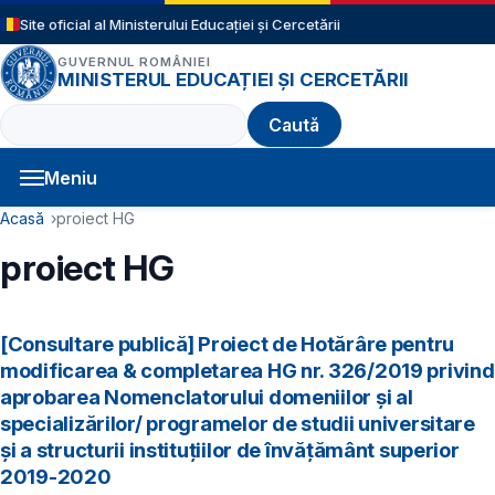
Sari la conținutul principal
Site oficial al Ministerului Educației și Cercetării
GUVERNUL ROMÂNIEI
MINISTERUL EDUCAȚIEI ȘI CERCETĂRII
Caută
Meniu
Navigație principală
Cale de navigare
Acasă
proiect HG
proiect HG
[Consultare publică] Proiect de Hotărâre pentru
modificarea & completarea HG nr. 326/2019 privind
aprobarea Nomenclatorului domeniilor şi al
specializărilor/ programelor de studii universitare
şi a structurii instituțiilor de învăţământ superior
2019-2020