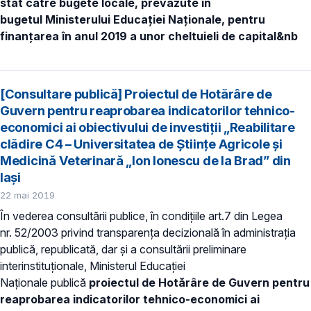
stat
către bugete locale, prevăzute în
bugetul
Ministerului Educaţiei Naționale,
pentru
finanţarea în anul 2019 a unor cheltuieli de capital&nb
[Consultare publică] Proiectul de Hotărâre de
Guvern pentru reaprobarea indicatorilor tehnico-
economici ai obiectivului de investiţii „Reabilitare
clădire C4 – Universitatea de Științe Agricole și
Medicină Veterinară „Ion Ionescu de la Brad” din
Iași
22 mai 2019
În vederea consultării publice, în condiţiile art.7 din Legea
nr. 52/2003 privind transparenţa decizională în administraţia
publică, republicată, dar și a consultării preliminare
interinstituționale, Ministerul Educaţiei
Naţionale publică
proiectul de Hotărâre de Guvern pentru
reaprobarea indicatorilor tehnico-economici ai