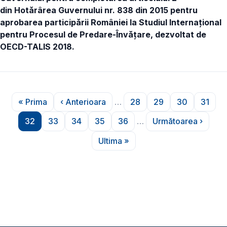
din Hotărârea Guvernului nr. 838 din 2015
pentru
aprobarea participării României la Studiul Internațional
pentru Procesul de Predare-Învățare, dezvoltat de
OECD-TALIS 2018.
Paginare
« Prima
‹ Anterioara
…
28
29
30
31
Prima pagină
Pagina anterioară
Pagina
Pagina
Pagina
Pagin
32
33
34
35
36
…
Următoarea ›
Pagina
Pagina
Pagina
Pagina
Pagina
Pagina urmă
Ultima »
Ultima pagină