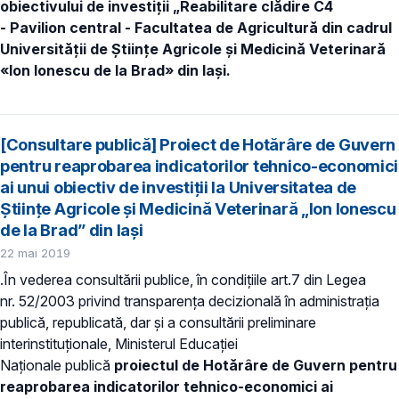
obiectivului de investiţii „Reabilitare clădire C4
- Pavilion central - Facultatea de Agricultură din cadrul
Universității de Științe Agricole și Medicină Veterinară
«Ion Ionescu de la Brad» din Iași.
[Consultare publică] Proiect de Hotărâre de Guvern
pentru reaprobarea indicatorilor tehnico-economici
ai unui obiectiv de investiţii la Universitatea de
Științe Agricole și Medicină Veterinară „Ion Ionescu
de la Brad” din Iași
22 mai 2019
.În vederea consultării publice, în condiţiile art.7 din Legea
nr. 52/2003 privind transparenţa decizională în administraţia
publică, republicată, dar și a consultării preliminare
interinstituționale, Ministerul Educaţiei
Naţionale publică
proiectul de Hotărâre de Guvern pentru
reaprobarea indicatorilor tehnico-economici ai