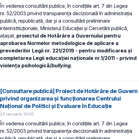
În vederea consultării publice, în condiţiile art. 7 din Legea
nr. 52/2003 privind transparenţa decizională în administraţia
publică, republicată, dar și a consultării preliminare
interinstituționale, Ministerul Educaţiei și Cercetării publică,
atașat,
proiectul de Hotărâre a Guvernului pentru
aprobarea Normelor metodologice de aplicare a
prevederilor Legii nr. 221/2019 - pentru modificarea și
completarea Legii educației naționale nr.1/2011 - privind
violența psihologică/
bullying
.
[Consultare publică] Proiect de Hotărâre de Guvern
privind organizarea și funcționarea Centrului
Național de Politici și Evaluare în Educație
23 ianuarie 2020
În vederea consultării publice, în condiţiile art. 7 din Legea
nr. 52/2003 privind transparenţa decizională în administraţia
publică, republicată, dar și a consultării preliminare