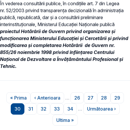
În vederea consultării publice, în condiţiile art. 7 din Legea
nr. 52/2003 privind transparenţa decizională în administraţia
publică, republicată, dar și a consultării preliminare
interinstituționale, Ministerul Educaţiei Naţionale publică
proiectul Hotărârii de Guvern privind organizarea și
funcționarea Ministerului Educației și Cercetării și privind
modificarea și completarea Hotărârii de Guvern nr.
855/26 noiembrie 1998 privind înfiinţarea Centrului
Naţional de Dezvoltare a Învăţământului Profesional şi
Tehnic.
Paginare
« Prima
‹ Anterioara
…
26
27
28
29
Prima pagină
Pagina anterioară
Pagina
Pagina
Pagina
Pagin
30
31
32
33
34
…
Următoarea ›
Pagina
Pagina
Pagina
Pagina
Pagina
Pagina urmă
Ultima »
Ultima pagină