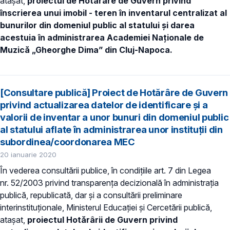
atașat,
proiectul de Hotărâre de Guvern privind
înscrierea unui imobil - teren în inventarul centralizat al
bunurilor din domeniul public al statului și darea
acestuia în administrarea Academiei Naționale de
Muzică „Gheorghe Dima” din Cluj-Napoca.
[Consultare publică] Proiect de Hotărâre de Guvern
privind actualizarea datelor de identificare şi a
valorii de inventar a unor bunuri din domeniul public
al statului aflate în administrarea unor instituții din
subordinea/coordonarea MEC
20 ianuarie 2020
În vederea consultării publice, în condiţiile art. 7 din Legea
nr. 52/2003 privind transparenţa decizională în administraţia
publică, republicată, dar și a consultării preliminare
interinstituționale, Ministerul Educaţiei și Cercetării publică,
atașat,
proiectul Hotărârii de Guvern privind