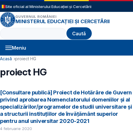
Sari la conținutul principal
Site oficial al Ministerului Educației și Cercetării
GUVERNUL ROMÂNIEI
MINISTERUL EDUCAȚIEI ȘI CERCETĂRII
Caută
Meniu
Navigație principală
Cale de navigare
Acasă
proiect HG
proiect HG
[Consultare publică] Proiect de Hotărâre de Guvern
privind aprobarea Nomenclatorului domeniilor și al
specializărilor/programelor de studii universitare și
a structurii instituțiilor de învățământ superior
pentru anul universitar 2020-2021
4 februarie 2020