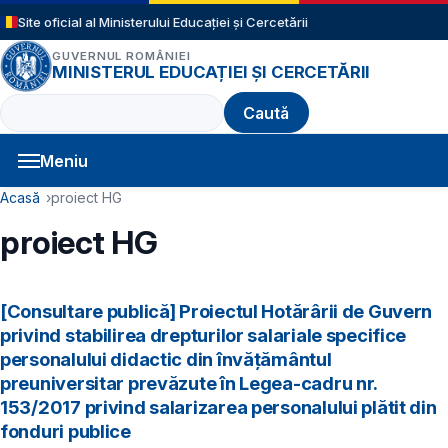
Sari la conținutul principal
Site oficial al Ministerului Educației și Cercetării
GUVERNUL ROMÂNIEI
MINISTERUL EDUCAȚIEI ȘI CERCETĂRII
Caută
Meniu
Navigație principală
Cale de navigare
Acasă
proiect HG
proiect HG
[Consultare publică] Proiectul Hotărârii de Guvern
privind stabilirea drepturilor salariale specifice
personalului didactic din învățământul
preuniversitar prevăzute în Legea-cadru nr.
153/2017 privind salarizarea personalului plătit din
fonduri publice