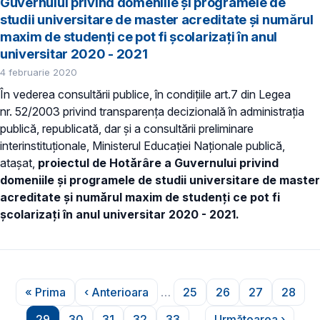
Guvernului privind domeniile şi programele de
studii universitare de master acreditate şi numărul
maxim de studenţi ce pot fi şcolarizaţi în anul
universitar 2020 - 2021
4 februarie 2020
În vederea consultării publice, în condiţiile art.7 din Legea
nr. 52/2003 privind transparenţa decizională în administraţia
publică, republicată, dar și a consultării preliminare
interinstituționale, Ministerul Educației Naţionale publică,
atașat,
proiectul de Hotărâre a Guvernului privind
domeniile şi programele de studii universitare de master
acreditate şi numărul maxim de studenţi ce pot fi
şcolarizaţi în anul universitar 2020 - 2021.
Paginare
« Prima
‹ Anterioara
…
25
26
27
28
Prima pagină
Pagina anterioară
Pagina
Pagina
Pagina
Pagin
29
30
31
32
33
…
Următoarea ›