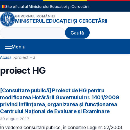
Sari la conținutul principal
Site oficial al Ministerului Educației și Cercetării
GUVERNUL ROMÂNIEI
MINISTERUL EDUCAȚIEI ȘI CERCETĂRII
Caută
Meniu
Navigație principală
Cale de navigare
Acasă
proiect HG
proiect HG
[Consultare publică] Proiect de HG pentru
modificarea Hotărârii Guvernului nr. 1401/2009
privind înființarea, organizarea şi funcţionarea
Centrului Național de Evaluare și Examinare
30 august 2017
În vederea consultării publice, în condițiile Legii nr. 52/2003