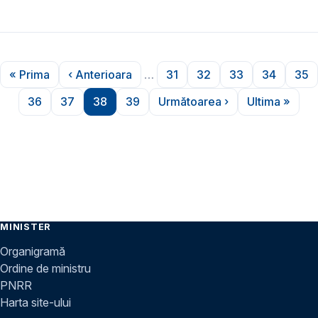
Paginare
« Prima
‹ Anterioara
…
31
32
33
34
35
Prima pagină
Pagina anterioară
Pagina
Pagina
Pagina
Pagina
Pa
36
37
38
39
Următoarea ›
Ultima »
Pagina
Pagina
Pagina
Pagina
Pagina următoare
Ultima p
MINISTER
Organigramă
Ordine de ministru
PNRR
Harta site-ului