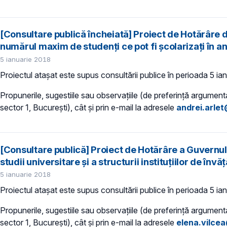
[Consultare publică încheiată] Proiect de Hotărâre 
numărul maxim de studenţi ce pot fi şcolarizaţi în a
5 ianuarie 2018
Proiectul atașat este supus consultării publice în perioada 5 ian
Propunerile, sugestiile sau observațiile (de preferință argumentat
sector 1, București), cât și prin e-mail la adresele
andrei.arle
[Consultare publică] Proiect de Hotărâre a Guvernul
studii universitare şi a structurii instituţiilor de î
5 ianuarie 2018
Proiectul atașat este supus consultării publice în perioada 5 ian
Propunerile, sugestiile sau observațiile (de preferință argumentat
sector 1, București), cât și prin e-mail la adresele
elena.vilce