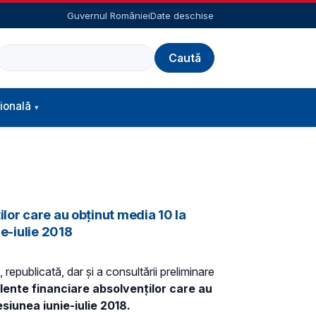
Guvernul României
Date deschise
Caută
ională
lor care au obținut media 10 la
ie-iulie 2018
 republicată, dar și a consultării preliminare
lente financiare absolvenților care au
siunea iunie-iulie 2018.