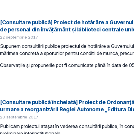
[Consultare publică] Proiect de hotărâre a Guvernulu
de personal din învățământ și biblioteci centrale uni
22 septembrie 2017
Supunem consultării publice proiectul de hotărâre a Guvernului 
mărimea concretă a sporurilor pentru condiţii de muncă, precum ș
Observațiile și propunerile pot fi comunicate până în data de 
[Consultare publică încheiată] Proiect de Ordonanță 
urmare a reorganizării Regiei Autonome „Editura D
20 septembrie 2017
Publicăm proiectul atașat în vederea consultării publice, în condi
preliminare interinstituționale.