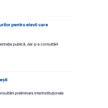
rilor pentru elevii care
trația publică, dar și a consultării
ești
sultării preliminare interinstituționale