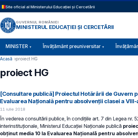
Sari la conținutul principal
Site oficial al Ministerului Educației și Cercetării
GUVERNUL ROMÂNIEI
MINISTERUL EDUCAȚIEI ȘI CERCETĂRII
Navigație principală
MINISTER
Învăţământ preuniversitar
Învățămân
Cale de navigare
Acasă
proiect HG
proiect HG
[Consultare publică] Proiectul Hotărârii de Guvern p
Evaluarea Naţională pentru absolvenții clasei a VIII
11 iulie 2018
În vederea consultării publice, în condiţiile art. 7 din Legea nr.
interinstituționale, Ministerul Educaţiei Naţionale publică
proie
obținut media 10 la Evaluarea Naţională pentru absolvenți