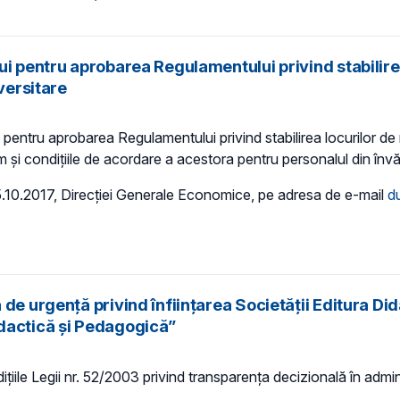
i pentru aprobarea Regulamentului privind stabilirea
versitare
pentru aprobarea Regulamentului privind stabilirea locurilor de
i condițiile de acordare a acestora pentru personalul din învăță
05.10.2017, Direcţiei Generale Economice, pe adresa de e-mail
d
de urgență privind înființarea Societății Editura Di
idactică și Pedagogică”
țiile Legii nr. 52/2003 privind transparența decizională în adminis