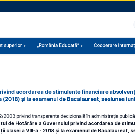
t superior
„România Educată”
Cooperare internaț
rivind acordarea de stimulente financiare absolvenți
-a (2018) și la examenul de Bacalaureat, sesiunea iun
 52/2003 privind transparenţa decizională în administraţia publică,
ctul de Hotărâre a Guvernului
privind acordarea de stimu
i clasei a VIII-a - 2018 și la examenul de Bacalaureat, se