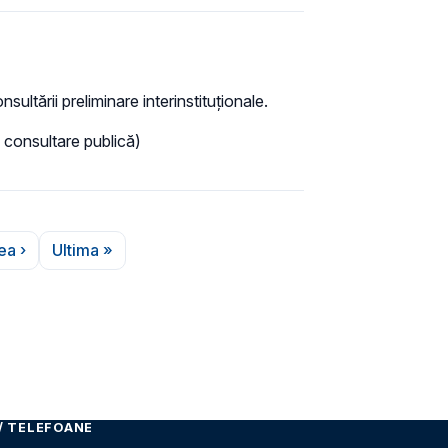
sultării preliminare interinstituționale.
în consultare publică)
ea ›
Ultima »
gina următoare
Ultima pagină
/ TELEFOANE