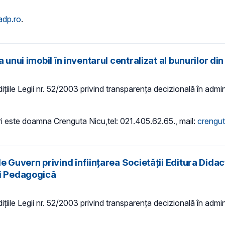
adp.ro
.
unui imobil în inventarul centralizat al bunurilor din
țiile Legii nr. 52/2003 privind transparența decizională în adminis
i este doamna Crenguta Nicu,tel: 021.405.62.65., mail:
crengu
e Guvern privind înființarea Societății Editura Dida
și Pedagogică
țiile Legii nr. 52/2003 privind transparența decizională în adminis