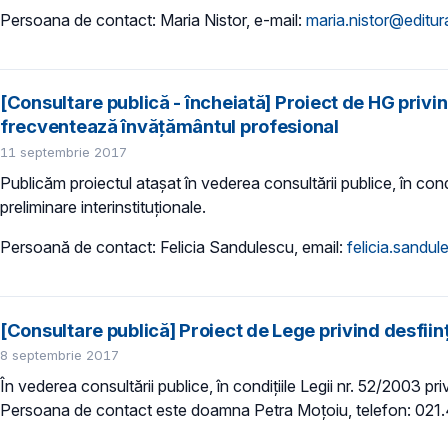
Persoana de contact: Maria Nistor, e-mail:
maria.nistor@editur
[Consultare publică - încheiată] Proiect de HG privi
frecventează învăţământul profesional
11 septembrie 2017
Publicăm proiectul atașat în vederea consultării publice, în condi
preliminare interinstituționale.
Persoană de contact: Felicia Sandulescu, email:
felicia.sandu
[Consultare publică] Proiect de Lege privind desfiin
8 septembrie 2017
În vederea consultării publice, în condițiile Legii nr. 52/2003 pri
Persoana de contact este doamna Petra Moțoiu, telefon: 021.4