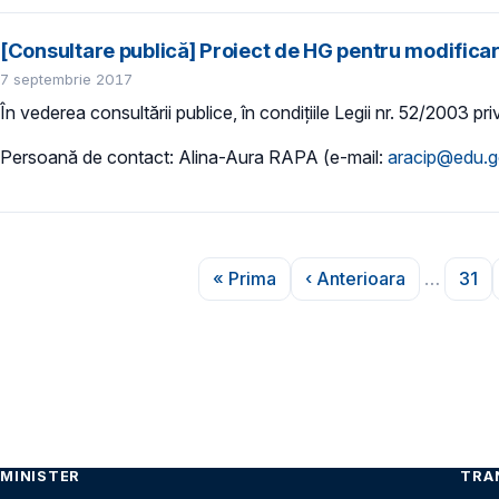
[Consultare publică] Proiect de HG pentru modifica
7 septembrie 2017
În vederea consultării publice, în condițiile Legii nr. 52/2003 pri
Persoană de contact: Alina-Aura RAPA (e-mail:
aracip@edu.g
Paginare
« Prima
‹ Anterioara
…
31
Prima pagină
Pagina anterioar
Pag
MINISTER
TRA