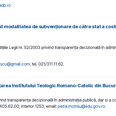
adp.ro
nd modalitatea de subvenţionare de către stat a costu
țiile Legii nr. 52/2003 privind transparența decizională în adminis
lescu@gmail.com
, tel. 021/311.11.62.
țarea Institutului Teologic Romano-Catolic din Bucur
vind transparența decizională în administrația publică, dar si a con
05.62.00, interior 1253, email:
petra.motoiu@edu.gov.ro
.