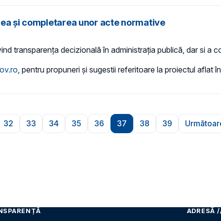
rea și completarea unor acte normative
vind transparența decizională în administrația publică, dar si a con
ov.ro
, pentru propuneri și sugestii referitoare la proiectul aflat 
32
33
34
35
36
37
38
39
Următoar
ă
ina
Pagina
Pagina
Pagina
Pagina
Pagina
Pagina
Pagina
Pagina
Pa
NSPARENȚĂ
ADRESĂ /