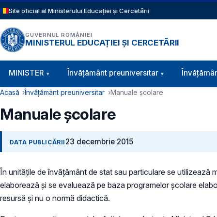
Sari la conținutul principal
Site oficial al Ministerului Educației și Cercetării
GUVERNUL ROMÂNIEI
MINISTERUL EDUCAȚIEI ȘI CERCETĂRII
Navigație principală
MINISTER
Învăţământ preuniversitar
Învățămân
Cale de navigare
Acasă
Învățământ preuniversitar
Manuale școlare
Manuale școlare
23 decembrie 2015
DATA PUBLICĂRII
În unităţile de învăţământ de stat sau particulare se utilizează
elaborează şi se evaluează pe baza programelor şcolare elaborat
resursă și nu o normă didactică.