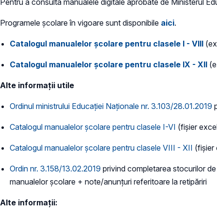
Pentru a consulta manualele digitale aprobate de Ministerul Edu
Programele şcolare în vigoare sunt disponibile
aici
.
Catalogul manualelor şcolare pentru clasele I - VIII
(ex
Catalogul manualelor şcolare pentru clasele IX - XII
(e
Alte informații utile
Ordinul ministrului Educației Naționale nr. 3.103/28.01.2019
p
Catalogul manualelor şcolare pentru clasele I-VI
(fișier excel
Catalogul manualelor şcolare pentru clasele VIII - XII
(fișier
Ordin nr. 3.158/13.02.2019
privind completarea stocurilor de
manualelor școlare + note/anunțuri referitoare la retipăriri
Alte informații: