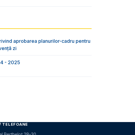
rivind aprobarea planurilor-cadru pentru
vență zi
24 - 2025
/ TELEFOANE
al Berthelot 28–30