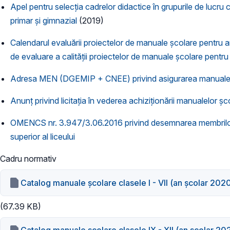
Apel pentru selecția cadrelor didactice în grupurile de lucru 
primar și gimnazial
(2019)
Calendarul evaluării proiectelor de manuale școlare pentru 
de evaluare a calității proiectelor de manuale școlare pentr
Adresa MEN (DGEMIP + CNEE) privind asigurarea manualelor șc
Anunț privind licitația în vederea achiziționării manualelor 
OMENCS nr. 3.947/3.06.2016 privind desemnarea membrilor Com
superior al liceului
Cadru normativ
Catalog manuale şcolare clasele I - VII (an școlar 20
(67.39 KB)