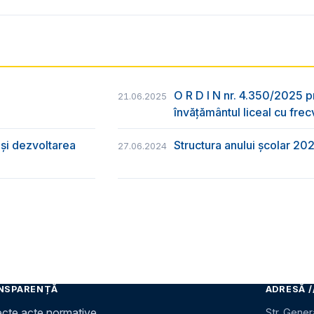
O R D I N nr. 4.350/2025 p
21.06.2025
învățământul liceal cu frec
și dezvoltarea
Structura anului școlar 20
27.06.2024
NSPARENȚĂ
ADRESĂ /
ecte acte normative
Str. Gener