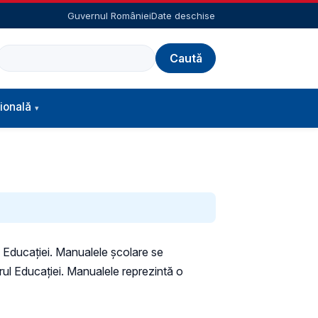
Guvernul României
Date deschise
Caută
ională
ul Educaţiei. Manualele şcolare se
rul Educaţiei. Manualele reprezintă o