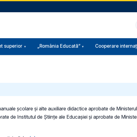
t superior
„România Educată”
Cooperare internaț
 manuale şcolare şi alte auxiliare didactice aprobate de Minister
e de Institutul de Ştiinţe ale Educaşiei şi aprobate de Ministe