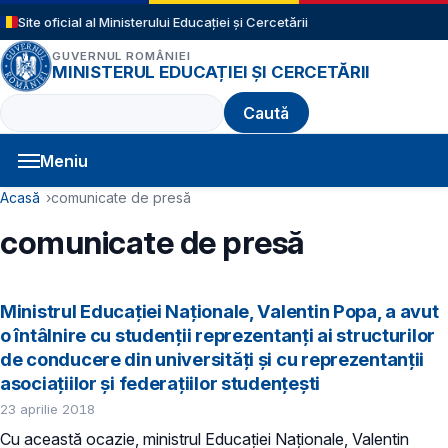
Sari la conținutul principal
Site oficial al Ministerului Educației și Cercetării
GUVERNUL ROMÂNIEI
MINISTERUL EDUCAȚIEI ȘI CERCETĂRII
Caută
Meniu
Navigație principală
Cale de navigare
Acasă
comunicate de presă
comunicate de presă
Ministrul Educației Naționale, Valentin Popa, a avut
o întâlnire cu studenții reprezentanți ai structurilor
de conducere din universități și cu reprezentanții
asociațiilor și federațiilor studențești
23 aprilie 2018
Cu această ocazie, ministrul Educației Naționale, Valentin