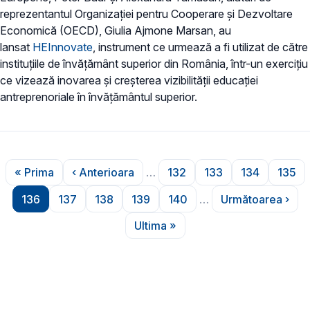
reprezentantul Organizației pentru Cooperare și Dezvoltare
Economică (OECD), Giulia Ajmone Marsan, au
lansat
HEInnovate
, instrument ce urmează a fi utilizat de către
instituțiile de învățământ superior din România, într-un exercițiu
ce vizează inovarea și creșterea vizibilității educației
antreprenoriale în învățământul superior.
Paginare
« Prima
‹ Anterioara
…
132
133
134
135
Prima pagină
Pagina anterioară
Pagina
Pagina
Pagina
Pagi
136
137
138
139
140
…
Următoarea ›
Pagina
Pagina
Pagina
Pagina
Pagina
Pagina ur
Ultima »
Ultima pagină