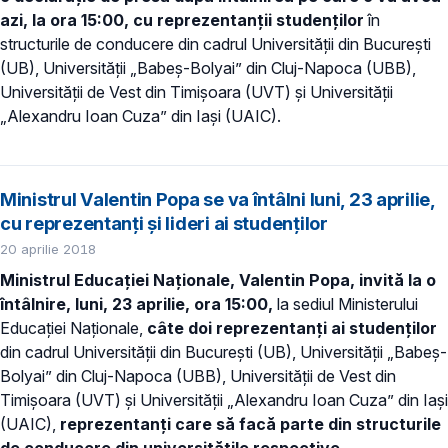
azi, la ora 15:00, cu reprezentanții studenților
în
structurile de conducere din cadrul Universității din București
(UB), Universității „Babeș-Bolyai” din Cluj-Napoca (UBB),
Universității de Vest din Timișoara (UVT) și Universității
„Alexandru Ioan Cuza” din Iași (UAIC).
Ministrul Valentin Popa se va întâlni luni, 23 aprilie,
cu reprezentanți și lideri ai studenților
20 aprilie 2018
Ministrul Educației Naționale, Valentin Popa, invită la o
întâlnire,
luni, 23 aprilie, ora 15:00,
la sediul Ministerului
Educației Naționale,
câte doi reprezentanți ai studenților
din cadrul Universității din București (UB), Universității „Babeș-
Bolyai” din Cluj-Napoca (UBB), Universității de Vest din
Timișoara (UVT) și Universității „Alexandru Ioan Cuza” din Iași
(UAIC),
reprezentanți care să facă parte din structurile
de conducere din universitățile respective.