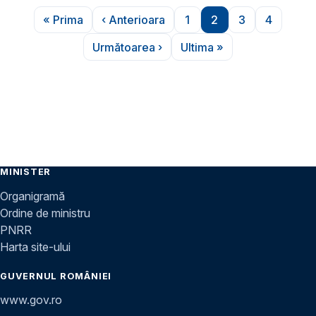
Paginare
« Prima
‹ Anterioara
1
2
3
4
Prima pagină
Pagina anterioară
Pagina
Pagina
Pagina
Pagina
Următoarea ›
Ultima »
Pagina următoare
Ultima pagină
MINISTER
Organigramă
Ordine de ministru
PNRR
Harta site-ului
GUVERNUL ROMÂNIEI
www.gov.ro