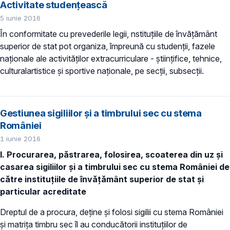
Activitate studențească
5 iunie 2016
În conformitate cu prevederile legii, nstituţiile de învăţământ
superior de stat pot organiza, împreună cu studenţii, fazele
naţionale ale activităţilor extracurriculare - ştiinţifice, tehnice,
culturalartistice şi sportive naţionale, pe secţii, subsecţii.
Gestiunea sigiliilor şi a timbrului sec cu stema
României
1 iunie 2016
I. Procurarea, păstrarea, folosirea, scoaterea din uz şi
casarea sigiliilor şi a timbrului sec cu stema României de
către instituţiile de învăţământ superior de stat şi
particular acreditate
Dreptul de a procura, deţine şi folosi sigilii cu stema României
și matriţa timbru sec îl au conducătorii instituţiilor de