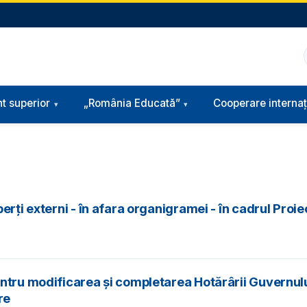
t superior
„România Educată”
Cooperare internaț
erți externi - în afara organigramei - în cadrul Pro
entru modificarea și completarea Hotărârii Guvernul
re