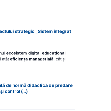
ctului strategic „Sistem integrat
unui
ecosistem digital educațional
d atât
eficiența managerială
, cât și
ală de normă didactică de predare
 control (...)