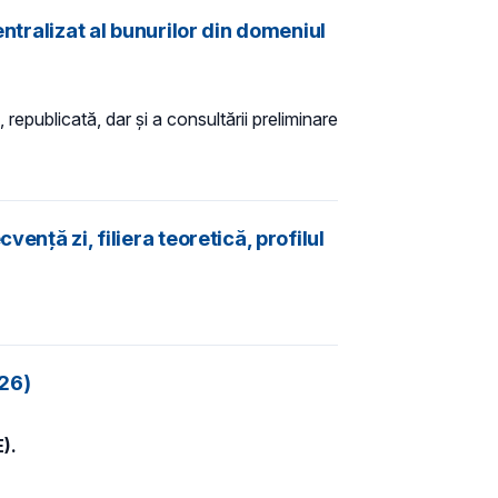
ntralizat al bunurilor din domeniul
 republicată, dar și a consultării preliminare
nță zi, filiera teoretică, profilul
026)
).