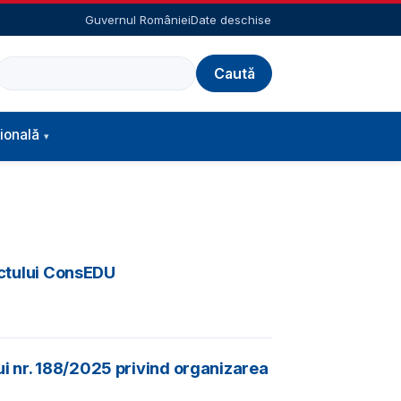
Guvernul României
Date deschise
Caută
ională
iectului ConsEDU
ui nr. 188/2025 privind organizarea