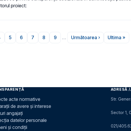
torul proiect:
4
5
6
7
8
9
…
Următoarea ›
Ultima »
na
Pagina
Pagina
Pagina
Pagina
Pagina
Pagina
Pagina următoare
Ultima
NSPARENȚĂ
ADRESĂ /
ecte acte normative
Str. Gener
rații de avere și interese
Sector 1, 
uri angajați
ecția datelor personale
021/405.6
ni și condiții