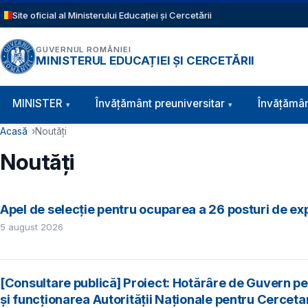
Sari la conținutul principal
Site oficial al Ministerului Educației și Cercetării
GUVERNUL ROMÂNIEI
MINISTERUL EDUCAȚIEI ȘI CERCETĂRII
Navigație principală
MINISTER
Învăţământ preuniversitar
Învățămân
Cale de navigare
Acasă
Noutăți
Noutăți
Apel de selecție pentru ocuparea a 26 posturi de exp
5 august 2026
[Consultare publică] Proiect: Hotărâre de Guvern p
şi funcţionarea Autorităţii Naţionale pentru Cerceta