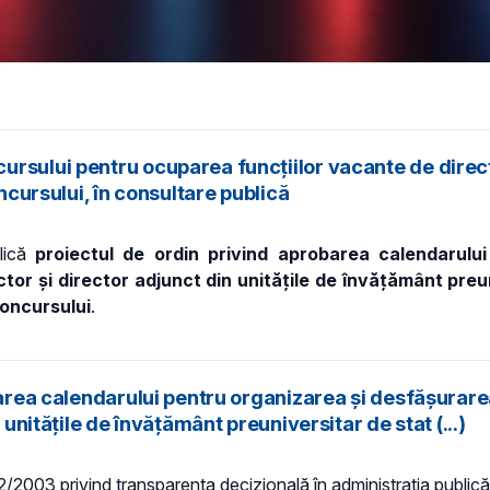
rsului pentru ocuparea funcțiilor vacante de directo
ncursului, în consultare publică
blică
proiectul de ordin privind aprobarea calendarulu
tor și director adjunct din unitățile de învățământ preu
concursului
.
obarea calendarului pentru organizarea și desfășura
 unitățile de învățământ preuniversitar de stat (...)
 52/2003 privind transparenţa decizională în administraţia publică,