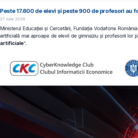
Peste 17.600 de elevi și peste 900 de profesori au fos
27 iulie 2026
Ministerul Educației și Cercetării, Fundația Vodafone Români
artificială mai aproape de elevii de gimnaziu și profesorii lor p
artificiale
”.