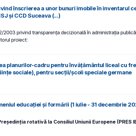
ind înscrierea a unor bunuri imobile în inventarul ce
ISJ și CCD Suceava (...)
 52/2003 privind transparenţa decizională în administraţia publică,
torul proiect:
 planurilor-cadru pentru învățământul liceal cu frecve
iințe sociale), pentru secții/școli speciale germane
omeniul educației și formării (1 iulie - 31 decembrie 2
Președinția rotativă la Consiliul Uniunii Europene (PRES IE