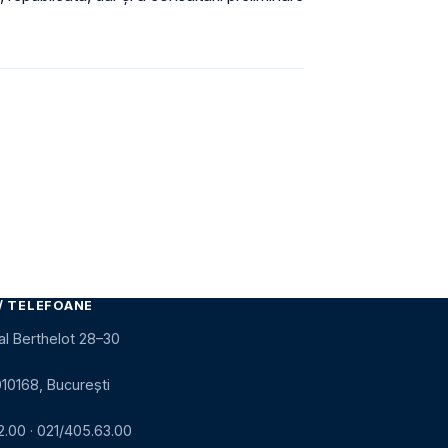
 pagină
/ TELEFOANE
al Berthelot 28–30
010168, București
2.00
·
021/405.63.00