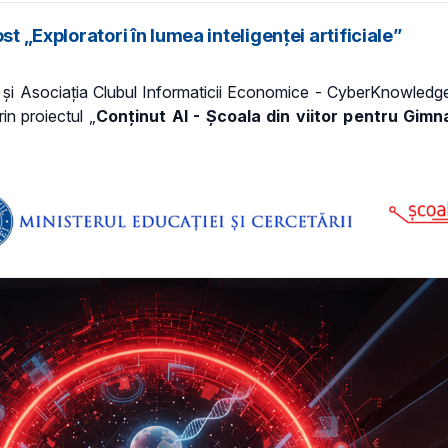
t „Exploratori în lumea inteligenței artificiale”
a și Asociația Clubul Informaticii Economice - CyberKnowledg
rin proiectul „
Conținut AI - Școala din viitor pentru Gimna