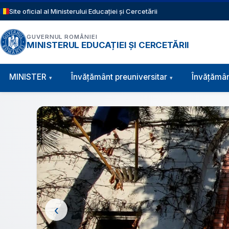
Sari la conținutul principal
Site oficial al Ministerului Educației și Cercetării
GUVERNUL ROMÂNIEI
MINISTERUL EDUCAȚIEI ȘI CERCETĂRII
Navigație principală
MINISTER
Învăţământ preuniversitar
Învățămân
‹