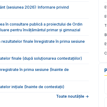
mânt (sesiunea 2026): Informare privind
rea în consultare publică a proiectului de Ordin
uare pentru învățământul primar și gimnazial
ezultatelor finale înregistrate în prima sesiune
atelor finale (după soluționarea contestațiilor)
nregistrate în prima sesiune (înainte de
P
telor inițiale (înainte de contestații)
Toate noutățile →