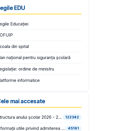
egile EDU
egile Educației
OFUIP
coala din spital
lan național pentru siguranța școlară
egislație: ordine de ministru
latforme informatice
ele mai accesate
Structura anului școlar 2026 - 2027, avizată și aprobată
122342
Informații utile privind admiterea în învățământul liceal (an școlar 2026 - 2027)
45161