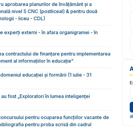
ru aprobarea planurilor de învățământ și a
onală nivel 5 CNC (postliceal) & pentru două
nologii - liceu - CDL)
 experți externi - în afara organigramei - în
rea contractului de finanțare pentru implementarea
ment al informațiilor în educație”
A
n domeniul educației și formării (1 iulie - 31
E
au fost „Exploratori în lumea inteligenței
a
oncursului pentru ocuparea funcțiilor vacante de
 bibliografia pentru proba scrisă din cadrul