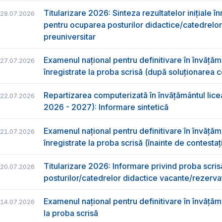
Titularizare 2026: Sinteza rezultatelor inițiale î
28.07.2026
pentru ocuparea posturilor didactice/catedrelo
preuniversitar
Examenul național pentru definitivare în învățăm
27.07.2026
înregistrate la proba scrisă (după soluționarea co
Repartizarea computerizată în învăţământul liceal
22.07.2026
2026 - 2027): Informare sintetică
Examenul național pentru definitivare în învățăm
21.07.2026
înregistrate la proba scrisă (înainte de contestați
Titularizare 2026: Informare privind proba scris
20.07.2026
posturilor/catedrelor didactice vacante/rezerva
Examenul național pentru definitivare în învăță
14.07.2026
la proba scrisă