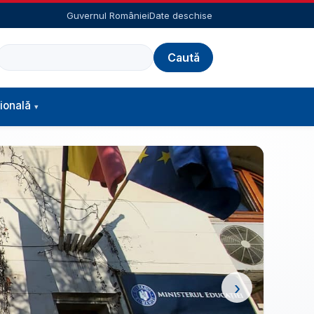
Guvernul României
Date deschise
Caută
ională
›