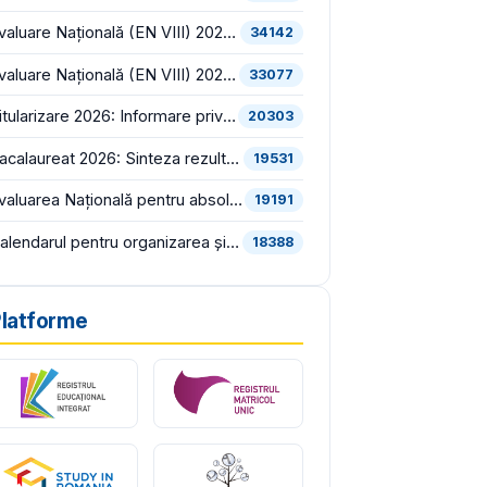
Evaluare Națională (EN VIII) 2026: Sinteza rezultatelor inițiale (înainte de contestații)
34142
Evaluare Națională (EN VIII) 2026: Sinteza rezultatelor finale (după soluționarea contestațiilor)
33077
Titularizare 2026: Informare privind proba scrisă din cadrul concursului național pentru ocuparea posturilor/catedrelor didactice vacante/rezervate din învățământul preuniversitar
20303
Bacalaureat 2026: Sinteza rezultatelor inițiale, înregistrate în prima sesiune (înainte de contestații)
19531
Evaluarea Națională pentru absolvenții clasei a VIII-a (EN VIII 2026) începe luni, 22 iunie
19191
Calendarul pentru organizarea și desfășurarea concursului pentru ocuparea funcțiilor vacante de director și director adjunct din școlile de stat și bibliografia pentru proba scrisă din cadrul concursului, în consultare publică
18388
latforme