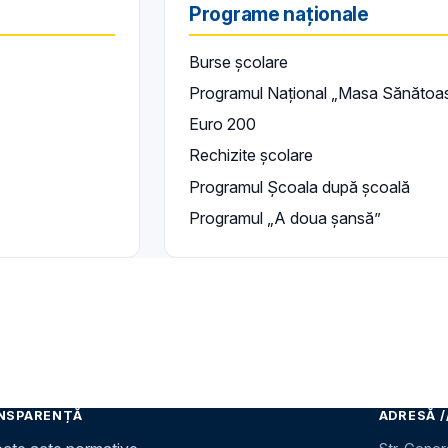
Programe naționale
Burse școlare
Programul Național „Masa Sănătoa
Euro 200
Rechizite școlare
Programul Școala după școală
Programul „A doua şansă”
NSPARENȚĂ
ADRESĂ /