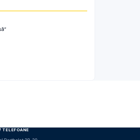
să”
/ TELEFOANE