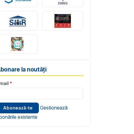
bonare la noutăți
mail
Gestionează
bonările existente