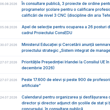
În consultare publică, 3 proiecte de ordine pent
06.08.2026
programelor școlare pentru o calificare profesi
calificări de nivel 3 CNC (discipline din aria Teh
Apel de selecție pentru ocuparea a 26 posturi de
05.08.2026
cadrul Proiectului ConsEDU
Ministerul Educației și Cercetării anunță semna
30.07.2026
proiectului strategic „Sistem integrat de manage
Prioritățile Președinției Irlandei la Consiliul UE î
27.07.2026
decembrie 2026)
Peste 17.600 de elevi și peste 900 de profesori 
27.07.2026
artificiale”
Calendarul pentru organizarea și desfășurarea c
24.07.2026
director și director adjunct din școlile de stat și
concursului, în consultare publică