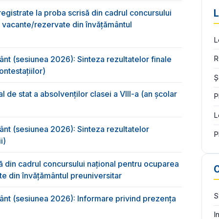
L
nregistrate la proba scrisă din cadrul concursului
r vacante/rezervate din învăţământul
L
ânt (sesiunea 2026): Sinteza rezultatelor finale
R
ntestațiilor)
Ș
 de stat a absolvenţilor clasei a VIII-a (an școlar
P
L
ânt (sesiunea 2026): Sinteza rezultatelor
P
i)
ă din cadrul concursului național pentru ocuparea
C
te din învățământul preuniversitar
mânt (sesiunea 2026): Informare privind prezența