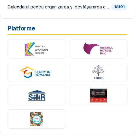
Calendarul pentru organizarea și desfășurarea concursului pentru ocuparea funcțiilor vacante de director și director adjunct din școlile de stat și bibliografia pentru proba scrisă din cadrul concursului, în consultare publică
18191
Platforme