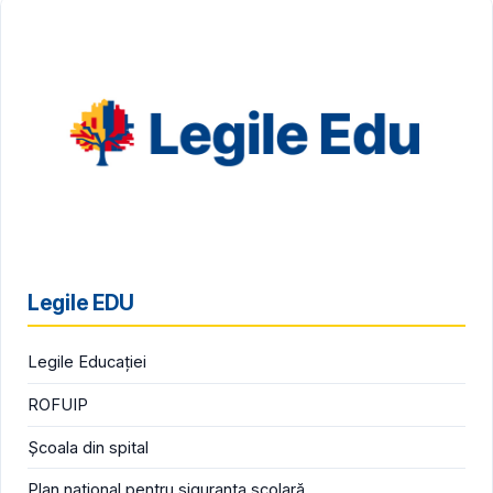
Legile EDU
Legile Educației
ROFUIP
Școala din spital
Plan național pentru siguranța școlară