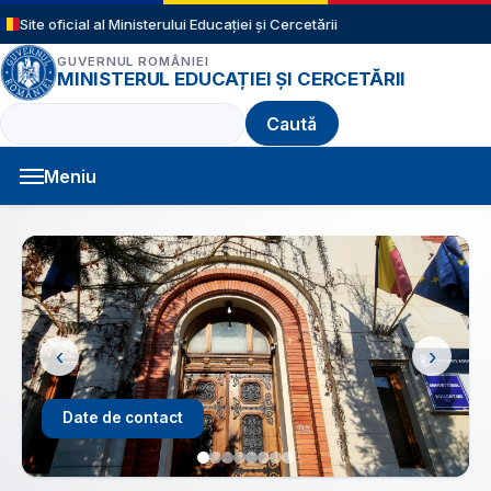
Sari la conținutul principal
Site oficial al Ministerului Educației și Cercetării
GUVERNUL ROMÂNIEI
MINISTERUL EDUCAȚIEI ȘI CERCETĂRII
Caută
Meniu
Navigație principală
‹
›
Structură an școlar 2026 - 2027