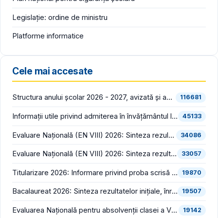
Legislație: ordine de ministru
Platforme informatice
Cele mai accesate
Structura anului școlar 2026 - 2027, avizată și aprobată
116681
Informații utile privind admiterea în învățământul liceal (an școlar 2026 - 2027)
45133
Evaluare Națională (EN VIII) 2026: Sinteza rezultatelor inițiale (înainte de contestații)
34086
Evaluare Națională (EN VIII) 2026: Sinteza rezultatelor finale (după soluționarea contestațiilor)
33057
Titularizare 2026: Informare privind proba scrisă din cadrul concursului național pentru ocuparea posturilor/catedrelor didactice vacante/rezervate din învățământul preuniversitar
19870
Bacalaureat 2026: Sinteza rezultatelor inițiale, înregistrate în prima sesiune (înainte de contestații)
19507
Evaluarea Națională pentru absolvenții clasei a VIII-a (EN VIII 2026) începe luni, 22 iunie
19142