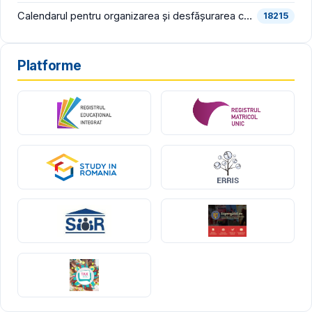
Calendarul pentru organizarea și desfășurarea concursului pentru ocuparea funcțiilor vacante de director și director adjunct din școlile de stat și bibliografia pentru proba scrisă din cadrul concursului, în consultare publică
18215
Platforme