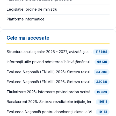
Legislație: ordine de ministru
Platforme informatice
Cele mai accesate
Structura anului școlar 2026 - 2027, avizată și aprobată
117698
Informații utile privind admiterea în învățământul liceal (an școlar 2026 - 2027)
45136
Evaluare Națională (EN VIII) 2026: Sinteza rezultatelor inițiale (înainte de contestații)
34098
Evaluare Națională (EN VIII) 2026: Sinteza rezultatelor finale (după soluționarea contestațiilor)
33060
Titularizare 2026: Informare privind proba scrisă din cadrul concursului național pentru ocuparea posturilor/catedrelor didactice vacante/rezervate din învățământul preuniversitar
19894
Bacalaureat 2026: Sinteza rezultatelor inițiale, înregistrate în prima sesiune (înainte de contestații)
19511
Evaluarea Națională pentru absolvenții clasei a VIII-a (EN VIII 2026) începe luni, 22 iunie
19151