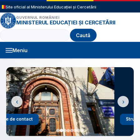
Sari la conținutul principal
Site oficial al Ministerului Educației și Cercetării
GUVERNUL ROMÂNIEI
MINISTERUL EDUCAȚIEI ȘI CERCETĂRII
Caută
Meniu
Navigație principală
‹
›
Structură an școlar 2026 - 2027