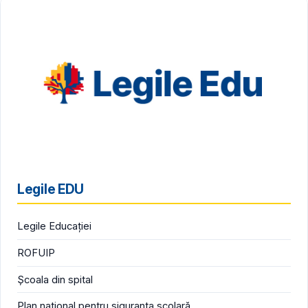
Legile EDU
Legile Educației
ROFUIP
Școala din spital
Plan național pentru siguranța școlară